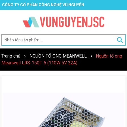
CÔNG TY CỔ PHẦN CÔNG NGHỆ VŨ NGUYÊN
Trang chủ
NGUỒN TỔ ONG MEANWELL
Nguồn tổ ong
Meanwell LRS-150F-5 (110W 5V 22A)