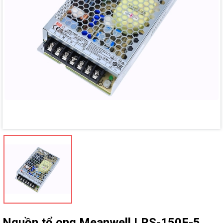
Mã giảm giá:
Ngày hết hạn:
Điều kiện:
Nguồn tổ ong Meanwell LRS-150F-5