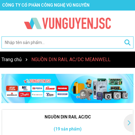
CÔNG TY CỔ PHẦN CÔNG NGHỆ VŨ NGUYÊN
Trang chủ
NGUỒN DIN RAIL AC/DC MEANWELL
NGUỒN DIN RAIL AC/DC
(19 sản phẩm)