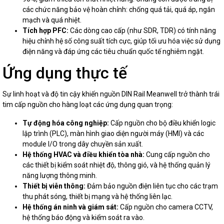
các chức năng bảo vệ hoàn chỉnh: chống quá tải, quá áp, ngắn
mạch và quá nhiệt.
Tích hợp PFC:
Các dòng cao cấp (như SDR, TDR) có tính năng
hiệu chỉnh hệ số công suất tích cực, giúp tối ưu hóa việc sử dụng
điện năng và đáp ứng các tiêu chuẩn quốc tế nghiêm ngặt.
Ứng dụng thực tế
Sự linh hoạt và độ tin cậy khiến nguồn DIN Rail Meanwell trở thành trái
tim cấp nguồn cho hàng loạt các ứng dụng quan trọng:
Tự động hóa công nghiệp:
Cấp nguồn cho bộ điều khiển logic
lập trình (PLC), màn hình giao diện người máy (HMI) và các
module I/O trong dây chuyền sản xuất.
Hệ thống HVAC và điều khiển tòa nhà:
Cung cấp nguồn cho
các thiết bị kiểm soát nhiệt độ, thông gió, và hệ thống quản lý
năng lượng thông minh.
Thiết bị viễn thông:
Đảm bảo nguồn điện liên tục cho các trạm
thu phát sóng, thiết bị mạng và hệ thống liên lạc.
Hệ thống án ninh và giám sát:
Cấp nguồn cho camera CCTV,
hệ thống báo động và kiểm soát ra vào.