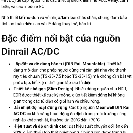
48VDC) để cấp nguồn cho các thiết bị điều khiển như PLC, Relay, cảm
biến, và các module I/O.
Nhờ thiết kế mô-đun và vỏ nhựa/kim loại chắc chắn, chúng đảm bảo
tính an toàn điện cao và dễ dàng thay thế, bảo trì.
Đặc điểm nổi bật của nguồn
Dinrail AC/DC
Lắp đặt và dễ dàng bảo trì (DIN Rail Mountable)
: Thiết kế
dạng mô-đun cho phép người dùng chỉ cần gài nhẹ vào thanh
ray tiêu chuẩn (TS-35/7.5 hoặc TS-35/15) mà không cần bắt vít
phức tạp, tiết kiệm thời gian lắp ráp tủ điện.
Thiết kế nhỏ gọn (Slim Design):
Nhiều dòng nguồn như HDR,
EDR được thiết kế cực kỳ mỏng, giúp tiết kiệm đáng kể không
gian trong các tủ điện có giới hạn về chiều rộng.
Dải nhiệt độ hoạt động rộng
: Các bộ nguồn
Meanwell DIN Rail
AC DC
có khả năng hoạt động ổn định trong môi trường công
nghiệp khắc nghiệt, thường từ -20°C đến +70°C.
Hiệu suất và độ ổn định cao:
Đạt hiệu suất chuyển đổi lên đến
90%, giảm thiểu tổn thất nhiệt năng. Chúng còn được trang bị