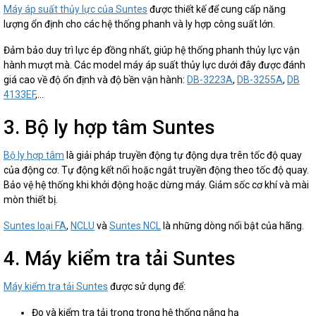
Máy áp suất thủy lực của Suntes
được thiết kế để cung cấp năng
lượng ổn định cho các hệ thống phanh và ly hợp công suất lớn.
Đảm bảo duy trì lực ép đồng nhất, giúp hệ thống phanh thủy lực vận
hành mượt mà. Các model máy áp suất thủy lực dưới đây được đánh
giá cao về độ ổn định và độ bền vận hành:
DB-3223A
,
DB-3255A
,
DB
4133EF
,...
3. Bộ ly hợp tâm Suntes
Bộ ly hợp tâm
là giải pháp truyền động tự động dựa trên tốc độ quay
của động cơ. Tự động kết nối hoặc ngắt truyền động theo tốc độ quay.
Bảo vệ hệ thống khi khởi động hoặc dừng máy. Giảm sốc cơ khí và mài
mòn thiết bị.
Suntes loại FA
,
NCLU
và
Suntes NCL
là những dòng nổi bật của hãng.
4. Máy kiểm tra tải Suntes
Máy kiểm tra tải Suntes
được sử dụng để:
Đo và kiểm tra tải trọng trong hệ thống nâng hạ