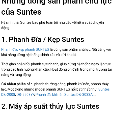
Những dòng sản phẩm chủ lực
của Suntes
Hệ sinh thái Suntes bao phủ toàn bộ nhu cầu về kiểm soát chuyển
động:
1. Phanh Đĩa / Kẹp Suntes
Phanh đĩa, kẹp phanh
SUNTES
là dòng sản phẩm chủ lực. Nổi tiếng với
khả năng dừng hệ thống chính xác và dứt khoát.
Thời gian phản hồi phanh cực nhanh, giúp dừng hệ thống ngay lập tức
trong các tình huống khẩn cấp. Hoạt động ổn định trong môi trường tải
nặng và rung động.
Có nhiều phiên bản:
phanh thường đóng, phanh khí nén, phanh thủy
lực. Một trong những model phanh SUNTES nổi bật nhất như:
Suntes
DB-2008
,
DB-5503YF
,
Phanh đĩa khí nén Suntes DB-3033A
,...
2. Máy áp suất thủy lực Suntes