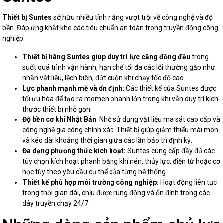
Thiết bị Suntes
sở hữu nhiều tính năng vượt trội về công nghệ và độ
bền. Đáp ứng khắt khe các tiêu chuẩn an toàn trong truyền động công
nghiệp:
Thiết bị hãng Suntes giúp duy trì lực căng đồng đều
trong
suốt quá trình vận hành, hạn chế tối đa các lỗi thường gặp như:
nhăn vật liệu, lệch biên, đứt cuộn khi chạy tốc độ cao.
Lực phanh mạnh mẽ và ổn định:
Các thiết kế của Suntes được
tối ưu hóa để tạo ra momen phanh lớn trong khi vẫn duy trì kích
thước thiết bị nhỏ gọn.
Độ bền cơ khí Nhật Bản
: Nhờ sử dụng vật liệu ma sát cao cấp và
công nghệ gia công chính xác. Thiết bị giúp giảm thiểu mài mòn
và kéo dài khoảng thời gian giữa các lần bảo trì định kỳ.
Đa dạng phương thức kích hoạt:
Suntes cung cấp đầy đủ các
tùy chọn kích hoạt phanh bằng khí nén, thủy lực, điện từ hoặc cơ
học tùy theo yêu cầu cụ thể của từng hệ thống.
Thiết kế phù hợp môi trường công nghiệp:
Hoạt động liên tục
trong thời gian dài, chịu được rung động và ổn định trong các
dây truyền chạy 24/7.