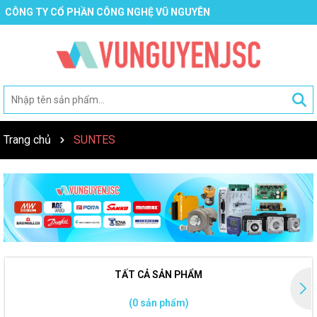
CÔNG TY CỔ PHẦN CÔNG NGHỆ VŨ NGUYÊN
Trang chủ
SUNTES
TẤT CẢ SẢN PHẨM
(0 sản phẩm)