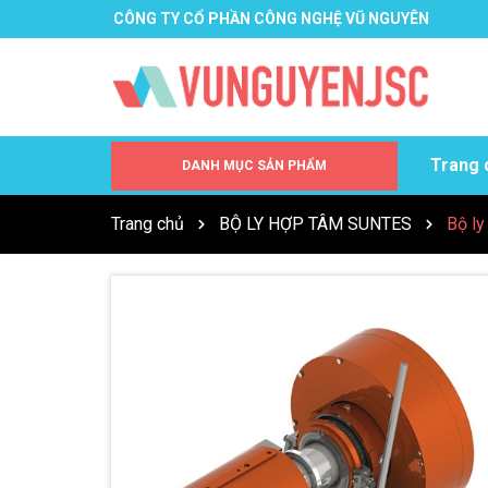
CÔNG TY CỔ PHẦN CÔNG NGHỆ VŨ NGUYÊN
Trang 
DANH MỤC SẢN PHẨM
QUẠT TẢN NHIỆT INVERTER
TOWA SEIDEN
ZANDER AACHEN
CS INSTRUMENT
TẤT CẢ SẢN PHẨM
Trang chủ
BỘ LY HỢP TÂM SUNTES
Bộ ly