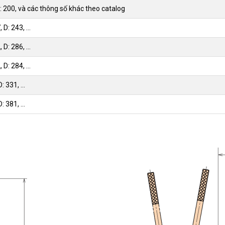
 D: 200, và các thông số khác theo catalog
 D: 243, ...
 D: 286, ...
 D: 284, ...
: 331, ...
: 381, ...