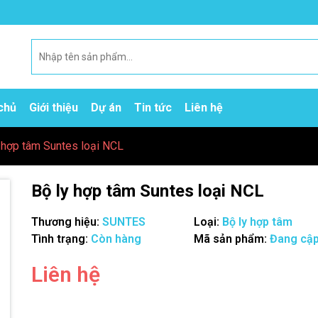
chủ
Giới thiệu
Dự án
Tin tức
Liên hệ
 hợp tâm Suntes loại NCL
Bộ ly hợp tâm Suntes loại NCL
Thương hiệu:
SUNTES
Loại:
Bộ ly hợp tâm
Tình trạng:
Còn hàng
Mã sản phẩm:
Đang cập
Liên hệ
Mã giảm giá: