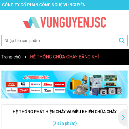
CÔNG TY CỔ PHẦN CÔNG NGHỆ VŨ NGUYÊN
Trang chủ
HỆ THỐNG CHỮA CHÁY BẰNG KHÍ
HỆ THỐNG PHÁT HIỆN CHÁY VÀ ĐIỀU KHIỂN CHỮA CHÁY
(3 sản phẩm)