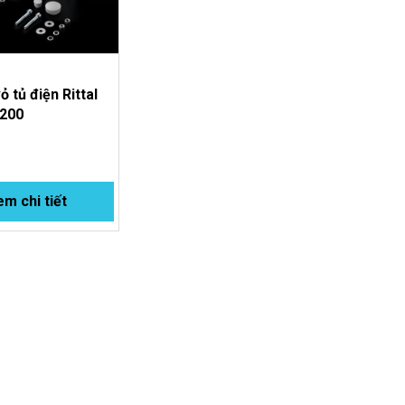
ỏ tủ điện Rittal
.200
m chi tiết