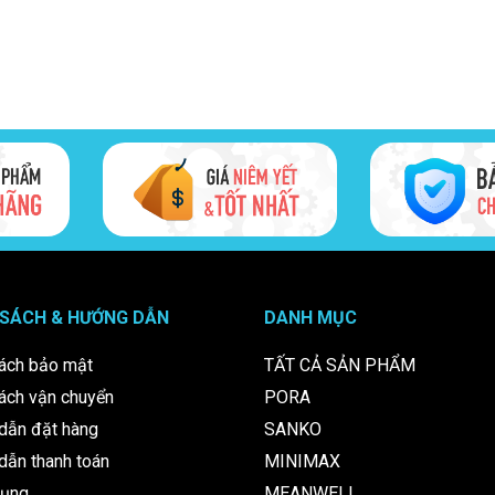
 SÁCH & HƯỚNG DẪN
DANH MỤC
ách bảo mật
TẤT CẢ SẢN PHẨM
ách vận chuyển
PORA
dẫn đặt hàng
SANKO
ẫn thanh toán
MINIMAX
dụng
MEANWELL