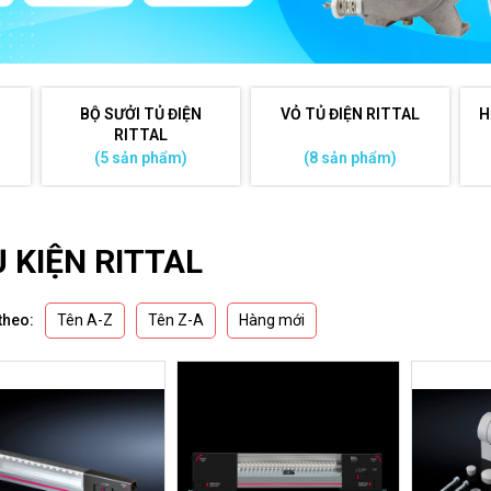
BỘ SƯỞI TỦ ĐIỆN
VỎ TỦ ĐIỆN RITTAL
H
RITTAL
(5 sản phẩm)
(8 sản phẩm)
 KIỆN RITTAL
Tên A-Z
Tên Z-A
Hàng mới
theo: