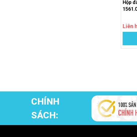
Hộp đấ
1561.
Liên 
CHÍNH
SÁCH: