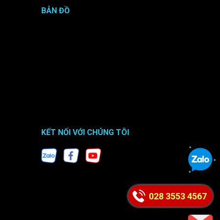
BẢN ĐỒ
KẾT NỐI VỚI CHÚNG TÔI
028 3553 4567