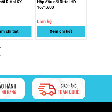
ối Rittal KX
Hộp đấu nối Rittal HD
0
1671.600
Liên hệ
m chi tiết
Xem chi tiết