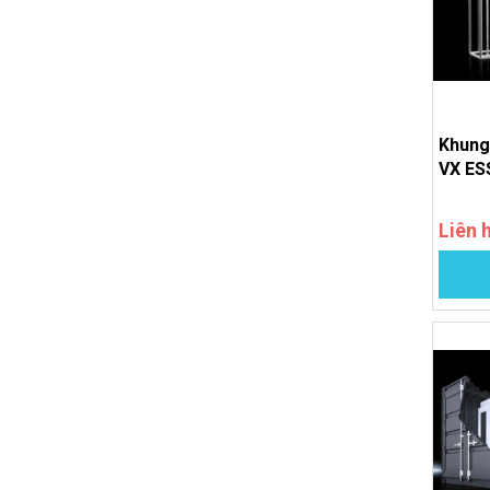
Máy lạnh dòng Blue e+
Phụ kiện Rittal
Thiết bị làm mát nhiệt điện 2 chiều
Vỏ tủ điện nhỏ Rittal
Khung 
VX ESS
Liên 