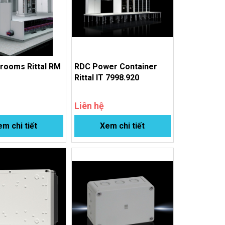
 rooms Rittal RM
RDC Power Container
0
Rittal IT 7998.920
Liên hệ
m chi tiết
Xem chi tiết