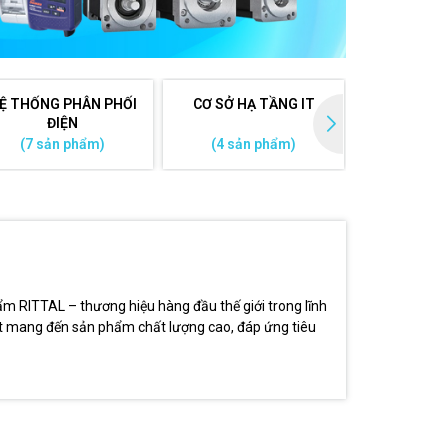
Ệ THỐNG PHÂN PHỐI
CƠ SỞ HẠ TẦNG IT
PHỤ KIỆ
ĐIỆN
(7 sản phẩm)
(4 sản phẩm)
(3 sản
ẩm RITTAL – thương hiệu hàng đầu thế giới trong lĩnh
kết mang đến sản phẩm chất lượng cao, đáp ứng tiêu