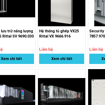
lưu trữ năng lượng
Hệ thống tủ ghép VX25
Security
 Rittal SV 9690.030
Rittal VX 9666.916
7857.97
hệ
Liên hệ
Liên hệ
Xem chi tiết
Xem chi tiết
Xe