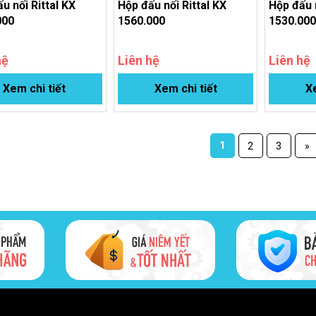
u nối Rittal KX
Hộp đấu nối Rittal KX
Hộp đấu n
000
1560.000
1530.00
hệ
Liên hệ
Liên hệ
Xem chi tiết
Xem chi tiết
Xe
1
2
3
»