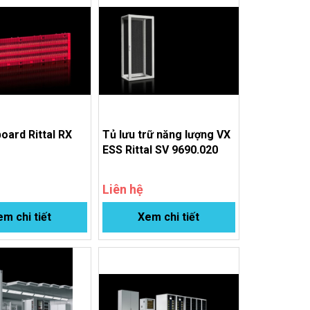
board Rittal RX
Tủ lưu trữ năng lượng VX
4
ESS Rittal SV 9690.020
Liên hệ
m chi tiết
Xem chi tiết