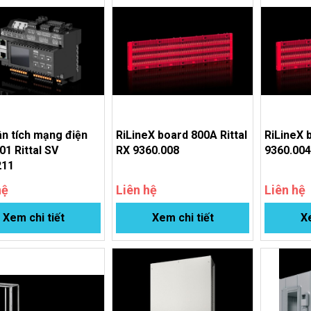
n tích mạng điện
RiLineX board 800A Rittal
RiLineX 
1 Rittal SV
RX 9360.008
9360.00
211
hệ
Liên hệ
Liên hệ
Xem chi tiết
Xem chi tiết
Xe