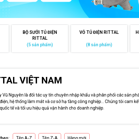
BỘ SƯỞI TỦ ĐIỆN
VỎ TỦ ĐIỆN RITTAL
H
RITTAL
(5 sản phẩm)
(8 sản phẩm)
TTAL VIỆT NAM
y Vũ Nguyên là đối tác uy tín chuyên nhập khẩu và phân phối các sản ph
 điện, hệ thống làm mát và cơ sở hạ tầng công nghiệp... Chúng tôi cam 
quốc tế và tối ưu hiệu quả vận hành cho doanh nghiệp.
Tên A-Z
Tên Z-A
Hàng mới
theo: