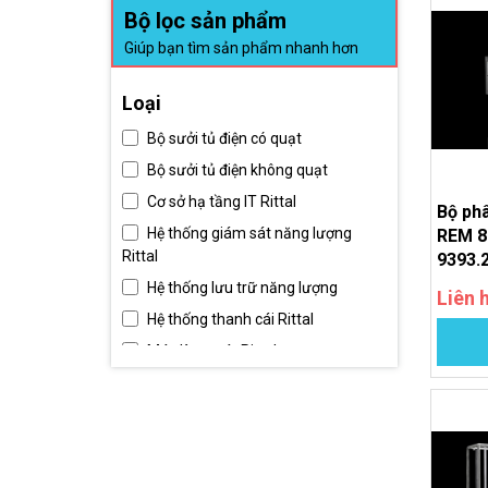
Bộ lọc sản phẩm
Giúp bạn tìm sản phẩm nhanh hơn
Loại
Bộ sưởi tủ điện có quạt
Bộ sưởi tủ điện không quạt
Cơ sở hạ tầng IT Rittal
Bộ phâ
Hệ thống giám sát năng lượng
REM 80
Rittal
9393.
Hệ thống lưu trữ năng lượng
Liên 
Hệ thống thanh cái Rittal
Máy làm mát Rittal
Máy lạnh Rittal dòng Blue e
Máy lạnh Rittal dòng Hybrid IT Blue
e+
Máy lạnh Rittal dòng TopTherm