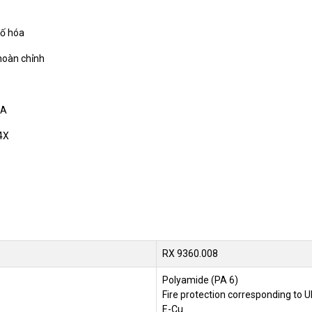
t
số hóa
hoàn chỉnh
kA
 4X
RX 9360.008
Polyamide (PA 6)
Fire protection corresponding to U
E-Cu