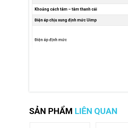
Khoảng cách tâm – tâm thanh cái
Điện áp chịu xung định mức Uimp
Điện áp định mức
Điện áp cách điện định mức
Dòng điện chịu xung định mức
Dòng điện chịu đựng ngắn hạn định mức/t
Overvoltage category
SẢN PHẨM
LIÊN QUAN
ntamination level
Kích thước thanh cái