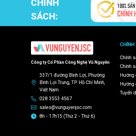
CHÍNH
Tại sao nên đặt hàng Ritt
SÁCH:
Khi lựa chọn
Hệ thống phân phối điện Rittal
tại
Vũ Ngu
các tiêu chuẩn quốc tế khắt khe.
Không chỉ cung cấp hàng chính hãng, chúng tôi còn hỗ 
CHÍNH
Cùng với chính sách bảo hành, dịch vụ hậu mãi tận t
Chính s
tâm trong mọi dự án.
Công ty Cổ Phần Công Nghệ Vũ Nguyên
Chính s
Hotline:
028 3553 4567
337/1 đường Bình Lợi, Phường
Hướng 
Bình Lợi Trung, TP Hồ Chí Minh,
Hướng d
Email:
sales@vunguyenjsc.com
Việt Nam
Tuyển 
028 3553 4567
sales@vunguyenjsc.com
8h - 17h15 (Thứ 2 - Thứ 6)