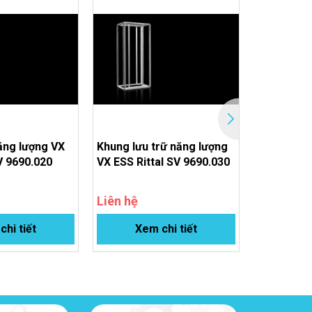
năng lượng VX
Khung lưu trữ năng lượng
Hệ thống 
V 9690.020
VX ESS Rittal SV 9690.030
Rittal VX 
Liên hệ
Liên hệ
hi tiết
Xem chi tiết
Xem