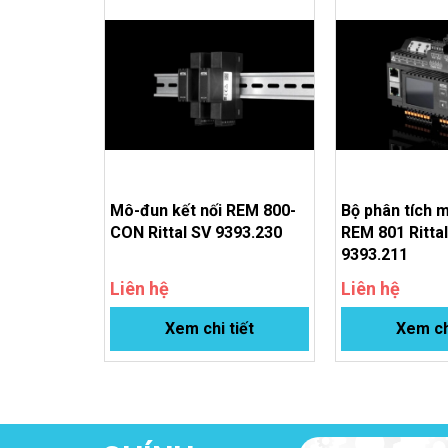
Số lượng cực
Tần số cơ bản
Độ ẩm môi trường xung quanh (không ngưng tụ)
Phạm vi nhiệt độ hoạt động
Phạm vi nhiệt độ lưu trữ
Mô-đun kết nối REM 800-
Bộ phân tích 
Kích thước (R x C x S)
CON Rittal SV 9393.230
REM 801 Ritta
9393.211
Khối lượng
Liên hệ
Liên hệ
Xem chi tiết
Xem ch
Khối lượng đồng/chiếc
Customs tariff number
EAN
ETIM 9