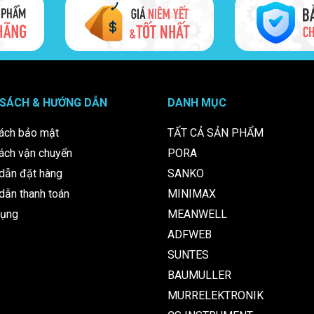
al tại Vũ Nguyên JSC?
yên JSC
, khách hàng hoàn toàn yên tâm về chất lượng và nguồn gốc sả
trợ tư vấn giải pháp phù hợp, giúp tối ưu hóa hệ thống điện của bạn.
 SÁCH & HƯỚNG DẪN
DANH MỤC
âm,
Vũ Nguyên JSC
luôn là đối tác đáng tin cậy cho các doanh nghiệp cô
ách bảo mật
TẤT CẢ SẢN PHẨM
ách vận chuyển
PORA
dẫn đặt hàng
SANKO
ẫn thanh toán
MINIMAX
dụng
MEANWELL
ADFWEB
SUNTES
BAUMULLER
MURRELEKTRONIK