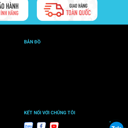
n phẩm. Tất cả đều được nhập khẩu trực tiếp, đáp ứng
BẢN ĐỒ
ng nghiệp và tự động hóa.
KẾT NỐI VỚI CHÚNG TÔI