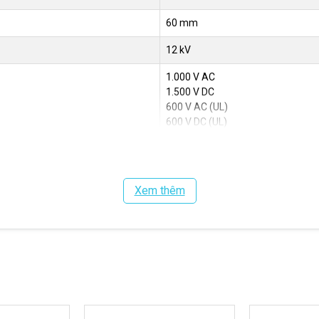
60 mm
12 kV
1.000 V AC
1.500 V DC
600 V AC (UL)
600 V DC (UL)
1.000 V AC
1.500 V DC
Xem thêm
143 kA
143 kA (UL)
65 kA/500 ms
4
3
30 mm x 10 mm