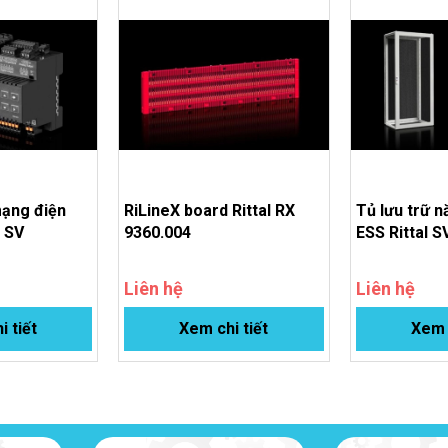
3
50...60 Hz
10...90%
-5 °C...55 °C
-25 °C...75 °C
mạng điện
RiLineX board Rittal RX
Tủ lưu trữ 
905 x 243 x 49 mm
l SV
9360.004
ESS Rittal S
Tịnh: 11.5 kg
Tổng: 12.032 kg
Liên hệ
Liên hệ
i tiết
Xem chi tiết
Xem c
7.224
85369010
4028177997417
EC001900