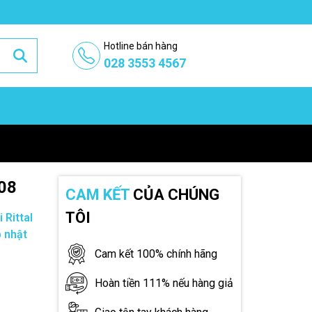
Hotline bán hàng
028 3553 4567
008
CAM KẾT
CỦA CHÚNG
TÔI
 Rittal
 nhật
Cam kết 100% chính hãng
Hoàn tiền 111% nếu hàng giả