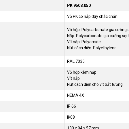
PK 9508.050
Vỏ PK có nắp đậy chắc chắn
Vỏ hộp: Polycarbonate gia cường s
Nắp: Polycarbonate gia cường sợi t
Vít nắp: Polyamide
Nút cách điện: Polyethylene
RAL 7035
Vỏ hộp kèm nắp
Vít nắp
Nút cách điện cho vít bắt tường
NEMA 4X
IP 66
IK08
130 x 94 x 57 mm