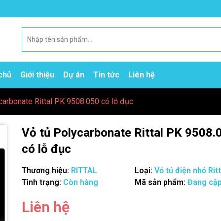
chủ
Giới thiệu
Dự án
Tin tức
Liên hệ
carbonate Rittal PK 9508.050 có lỗ đục
Vỏ tủ Polycarbonate Rittal PK 9508.
có lỗ đục
Thương hiệu:
RITTAL
Loại:
Vỏ tủ điện nhỏ Ritt
Tình trạng:
Còn hàng
Mã sản phẩm:
Đang cập
Mã giảm giá:
Liên hệ
Ngày hết hạn: