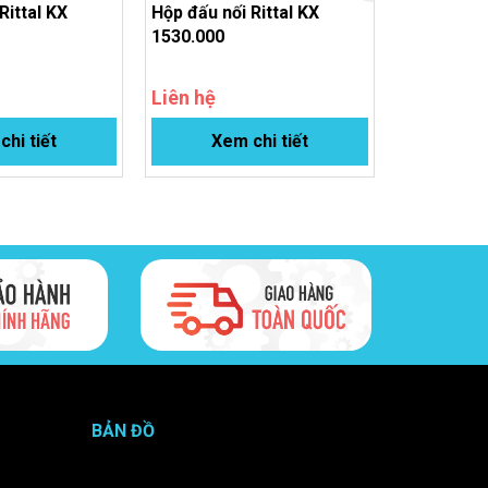
Rittal KX
Hộp đấu nối Rittal KX
Hộp đấu nố
1530.000
1671.600
Liên hệ
Liên hệ
hi tiết
Xem chi tiết
Xem
BẢN ĐỒ