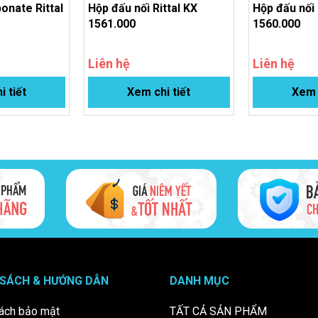
onate Rittal
Hộp đấu nối Rittal KX
Hộp đấu nối 
1561.000
1560.000
Liên hệ
Liên hệ
i tiết
Xem chi tiết
Xem c
 SÁCH & HƯỚNG DẪN
DANH MỤC
ách bảo mật
TẤT CẢ SẢN PHẨM