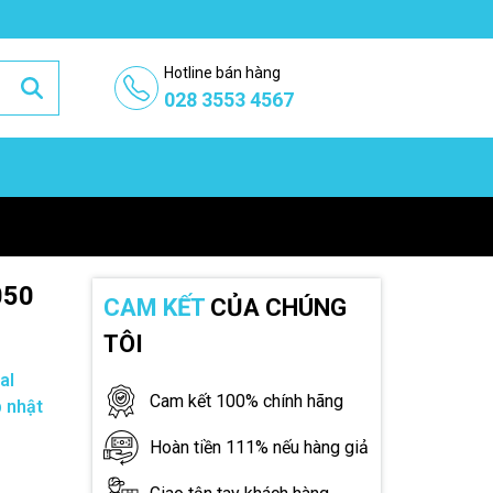
Hotline bán hàng
028 3553 4567
050
CAM KẾT
CỦA CHÚNG
TÔI
al
Cam kết 100% chính hãng
 nhật
Hoàn tiền 111% nếu hàng giả