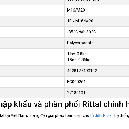
M16/M20
10 x M16/M20
-35 °C đến 80 °C
Polycarbonate
Tịnh: 0.8kg
Tổng: 0.86kg
4028177490192
EC000261
27180101
ập khẩu và phân phối Rittal chính 
tal tại Việt Nam, mang đến giải pháp toàn diện cho
tủ điện Rittal
, hệ thốn