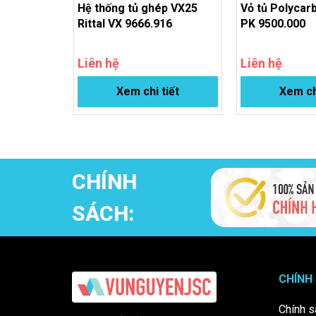
Hệ thống tủ ghép VX25
Vỏ tủ Polycarb
Rittal VX 9666.916
PK 9500.000
Liên hệ
Liên hệ
Xem chi tiết
Xem ch
CHÍNH
SÁCH:
CHÍNH
Chính s