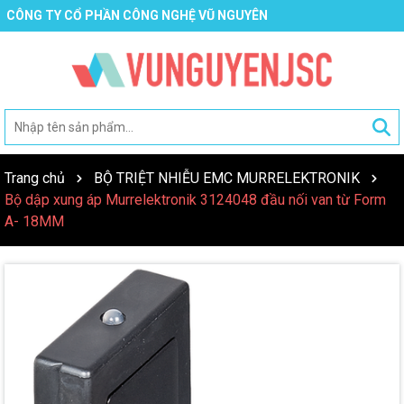
CÔNG TY CỔ PHẦN CÔNG NGHỆ VŨ NGUYÊN
Trang chủ
BỘ TRIỆT NHIỄU EMC MURRELEKTRONIK
Bộ dập xung áp Murrelektronik 3124048 đầu nối van từ Form
A- 18MM