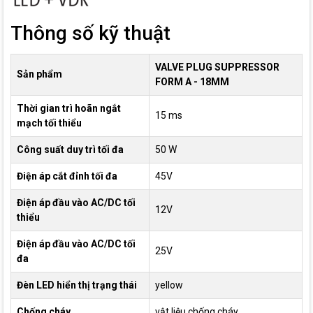
Thông số kỹ thuật
VALVE PLUG SUPPRESSOR
Sản phẩm
FORM A - 18MM
Thời gian trì hoãn ngắt
15 ms
mạch tối thiểu
Công suất duy trì tối đa
50 W
Điện áp cắt đỉnh tối đa
45V
Điện áp đầu vào AC/DC tối
12V
thiểu
Điện áp đầu vào AC/DC tối
25V
đa
Đèn LED hiển thị trạng thái
yellow
Chống cháy
vật liệu chống cháy