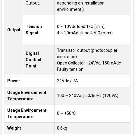
Output:
depending on installation
environment.)
Tension
0 ~ 10Vdc load 1kΩ (min),
Output
Signal:
4 ~ 20mAdc load 470Ω (max)
Transistor output (photocoupler
Digital
insulation)
Contact
Open Collector +24Vdc, 150mAdc
Point:
Faulty tension
Power
24Vdc / 7A
Usage Environment
100 ~ 240Vac, 50/60Hz (120VA)
Temperature
Usage Environment
0 ~ +50°C
Temperature
Weight
0.6kg