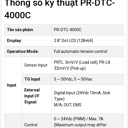
Thông số kỹ thuật PR-DTC-
4000C
Tên sản phẩm
PR-DTC-4000C
Display:
2.8" Dot LCD (128×64)
Operation Mode:
Full automatic tension control
PRTL: 3mV/V (Load cell), PR-LX:
Sensor Input:
32mV/V (Pick up)
TG Input
5 ~ 50Vdc, 5 ~ 50Vac
Input
External
Digital Input (24Vdc 10mA, Sink
Input I/F
Type)
Signal:
M/A, OUT, EMS
0 ~ 24Vdc (PWM) / Max. 7A
Control
(Maximum output may differ