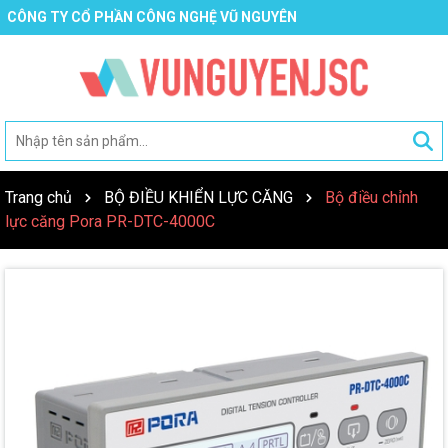
CÔNG TY CỔ PHẦN CÔNG NGHỆ VŨ NGUYÊN
Trang chủ
BỘ ĐIỀU KHIỂN LỰC CĂNG
Bộ điều chỉnh
lực căng Pora PR-DTC-4000C