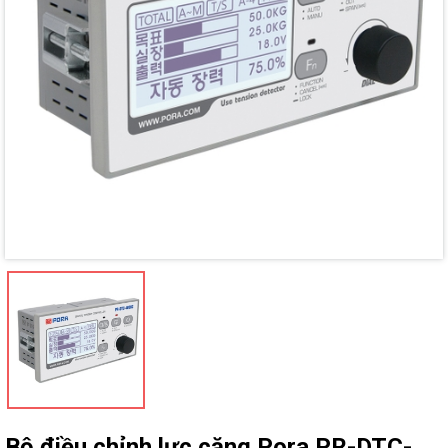
Mã giảm giá:
Ngày hết hạn:
Điều kiện:
Bộ điều chỉnh lực căng Pora PR-DTC-