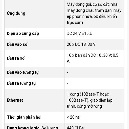
Máy đóng gói, cơ sở cắt, nhà
máy đóng chai, trạm dán, máy
Ứng dụng
ép phun nhựa, bộ điều khiển
trục cam
Điện áp cung cấp
DC 24 V ±15%
Đầu vào số
20 x DC 18..30 V
16 x bán dẫn DC 10..30 V; 0,5
Đầu ra số
A
Đầu vào tương tự
-
Đầu ra tương tự
-
1 cổng (10Base-T hoặc
Ethernet
100Base-T), giao diện lập
trình, cổng mở rộng
Thời gian phản hồi
< 20 ns
Dung lượng logic: Số lượng
448 CLBs;