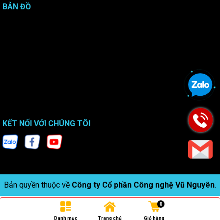
BẢN ĐỒ
KẾT NỐI VỚI CHÚNG TÔI
Bản quyền thuộc về
Công ty Cổ phần Công nghệ Vũ Nguyên
.
0
Danh mục
Trang chủ
Giỏ hàng