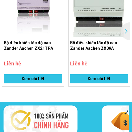
Những ứng dụng yêu cầu phản hồi không độ trễ và độ ổn định cao
Liên hệ ngay để nhận tài liệu kỹ thuật, demo thiết bị và báo giá ưu
đãi từ
Vũ Nguyên JSC
!
Bộ điều khiển tốc độ cao
Bộ điều khiển tốc độ cao
Zander Aachen ZX21TPA
Zander Aachen ZX09A
Liên hệ
Liên hệ
Xem chi tiết
Xem chi tiết