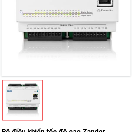
Mã giảm giá:
Ngày hết hạn:
Điều kiện:
Bộ điều khiển tốc độ cao Zander