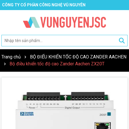
CÔNG TY CỔ PHẦN CÔNG NGHỆ VŨ NGUYÊN
Trang chủ
BỘ ĐIỂU KHIỂN TỐC ĐỘ CAO ZANDER AACHEN
Bộ điều khiển tốc độ cao Zander Aachen ZX20T