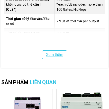
khối logic có thể cấu hình
*each CLB includes more than
(CLB*)
100 Gates, FlipFlops
Thời gian xử lý đầu vào/đầu
< 9 μs at 250 mA per output
ra số
Tần số đầu vào tối đa
500 kHz
Số bộ định thời lập trình được
35–100
Xem thêm
EX_PRESS 5 for Windows
Lập trình
Structured Text according to
IEC61131-3
Chiều rộng thiết bị
108 mm
SẢN PHẨM
LIÊN QUAN
Ứng dụng
Các dây chuyền sản xuất tốc độ cao
Hệ thống điều khiển chuyển động và xử lý thời gian thực