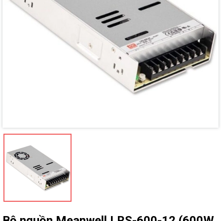
Mã giảm giá:
Ngày hết hạn:
Điều kiện:
Bộ nguồn Meanwell LRS-600-12 (600W