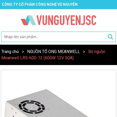
CÔNG TY CỔ PHẦN CÔNG NGHỆ VŨ NGUYÊN
Trang chủ
NGUỒN TỔ ONG MEANWELL
Bộ nguồn
Meanwell LRS-600-12 (600W 12V 50A)