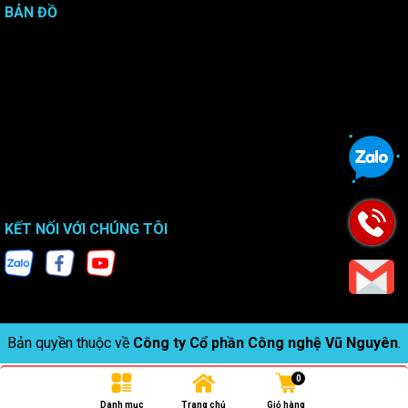
BẢN ĐỒ
KẾT NỐI VỚI CHÚNG TÔI
Bản quyền thuộc về
Công ty Cổ phần Công nghệ Vũ Nguyên
.
0
Danh mục
Trang chủ
Giỏ hàng