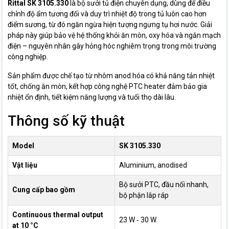
Rittal SK 3105.330
là bộ sưởi tủ điện chuyên dụng, dùng để điều
chỉnh độ ẩm tương đối và duy trì nhiệt độ trong tủ luôn cao hơn
điểm sương, từ đó ngăn ngừa hiện tượng ngưng tụ hơi nước. Giải
pháp này giúp bảo vệ hệ thống khỏi ăn mòn, oxy hóa và ngắn mạch
điện – nguyên nhân gây hỏng hóc nghiêm trọng trong môi trường
công nghiệp.
Sản phẩm được chế tạo từ nhôm anod hóa có khả năng tản nhiệt
tốt, chống ăn mòn, kết hợp công nghệ PTC heater đảm bảo gia
nhiệt ổn định, tiết kiệm năng lượng và tuổi thọ dài lâu.
Thông số kỹ thuật
Model
SK 3105.330
Vật liệu
Aluminium, anodised
Bộ sưởi PTC, đầu nối nhanh,
Cung cấp bao gồm
bộ phận lắp ráp
Continuous thermal output
23 W ‐ 30 W
at 10 °C