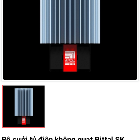
Mã giảm giá:
Ngày hết hạn:
Điều kiện:
Bộ sưởi tủ điện không quạt Rittal SK