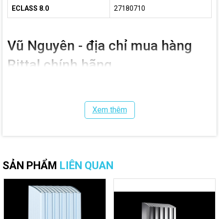
ECLASS 8.0
27180710
Vũ Nguyên - địa chỉ mua hàng
Rittal chính hãng
Khi cần tìm mua
bộ sưởi tủ điện Rittal
chính hãng,
Vũ Nguyên JSC
là lựa chọn đáng tin cậy cho các doanh nghiệp trong lĩnh vực điện –
tự động hóa – sản xuất công nghiệp. Chúng tôi là nhà nhập khẩu và
Xem thêm
phân phối trực tiếp thiết bị Rittal tại Việt Nam, đảm bảo:
Hàng chính hãng 100%, bảo hành theo tiêu chuẩn Rittal toàn
cầu.
Nguồn gốc rõ ràng, cung cấp đầy đủ chứng từ
SẢN PHẨM
LIÊN QUAN
Giao hàng trên toàn quốc.
Hỗ trợ kỹ thuật, từ tư vấn lựa chọn, lắp đặt đến bảo trì.
Với uy tín nhiều năm trên thị trường,
Vũ Nguyên
cam kết mang đến
giải pháp làm mát tủ điện tối ưu, giúp hệ thống hoạt động ổn định,
tiết kiệm năng lượng và nâng cao tuổi thọ thiết bị.