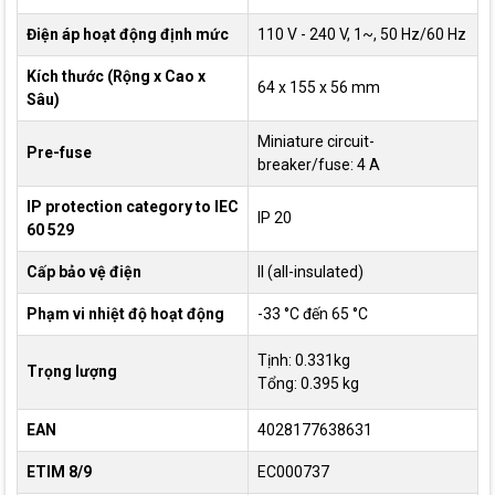
Điện áp hoạt động định mức
110 V - 240 V, 1~, 50 Hz/60 Hz
Kích thước (Rộng x Cao x
64 x 155 x 56 mm
Sâu)
Miniature circuit-
Pre-fuse
breaker/fuse: 4 A
IP protection category to IEC
IP 20
60 529
Cấp bảo vệ điện
II (all-insulated)
Phạm vi nhiệt độ hoạt động
-33 °C đến 65 °C
Tịnh: 0.331kg
Trọng lượng
Tổng: 0.395 kg
EAN
4028177638631
ETIM 8/9
EC000737