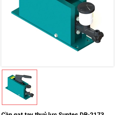
Mã giảm giá:
Ngày hết hạn:
Điều kiện:
Cần gạt tay thuỷ lực Suntes DB-2173