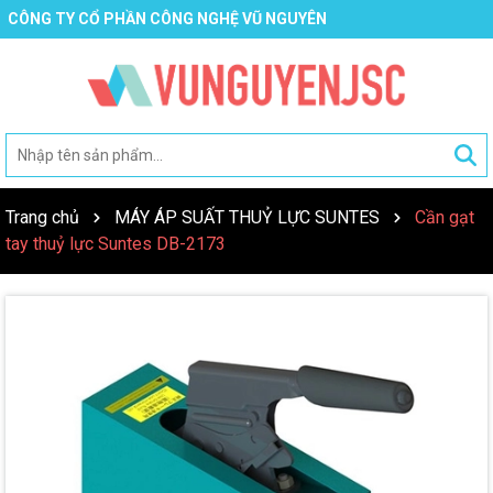
CÔNG TY CỔ PHẦN CÔNG NGHỆ VŨ NGUYÊN
Trang chủ
MÁY ÁP SUẤT THUỶ LỰC SUNTES
Cần gạt
tay thuỷ lực Suntes DB-2173