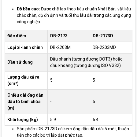
Độ bền cao:
Được chế tạo theo tiêu chuẩn Nhật Bản, vật liệu
chắc chắn, độ ổn định và tuổi thọ lâu dài trong các ứng dụng
công nghiệp.
Đặc điểm
DB-2173
DB-2173D
Loại xi-lanh chính
DB-2203M
DB-2203MD
Dầu phanh (tương đương DOT3) hoặc
Dầu sử dụng
dầu khoáng (tương đương ISO VG32)
Lượng dầu xả ra
5
5
(cm³)
Chiều dài ống dẫn
dầu từ bình chứa
-
5
(m)
Khối lượng (kg)
5.9
6.4
Sản phẩm DB-2173D có kèm ống dẫn dầu dài 5 mét, thuận
tiện cho các bố trí lắp đặt phức tạp.