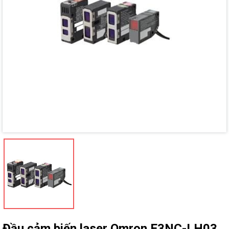
Mã giảm giá:
Ngày hết hạn:
Điều kiện:
Đầu cảm biến laser Omron E3NC-LH03