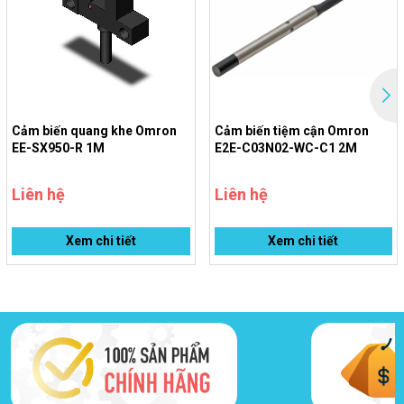
Điện trở cách
Tối thiểu 20 MΩ (Megger 500 VDC)
điện
Độ bền điện
1000 VAC, 50/60 Hz trong 1 phút
môi
Khả năng
10 đến 55 Hz, biên độ kép 1.5 mm hoặc 100
Cảm biến quang khe Omron
Cảm biến tiệm cận Omron
chống rung
m/s² trong 2 giờ trên mỗi trục X, Y, Z (phá hủy)
EE-SX950-R 1M
E2E-C03N02-WC-C1 2M
Cấp bảo vệ
IP67 (IEC)
Liên hệ
Liên hệ
Phương thức
Cáp connector liền dài 5 m (Pre-wired
kết nối
connector)
Xem chi tiết
Xem chi tiết
Đèn OUT (màu cam), đèn STABILITY (màu
Đèn hiển thị
xanh lá)
Xấp xỉ 180 g (bao gồm bao bì) / 130 g (thiết bị
Khối lượng
chính)
Vật liệu
Vỏ: PBT / Thấu kính: PMMA / Cáp: PVC