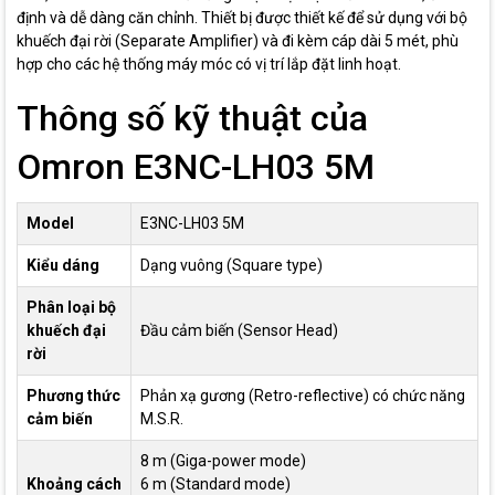
định và dễ dàng căn chỉnh. Thiết bị được thiết kế để sử dụng với bộ
khuếch đại rời (Separate Amplifier) và đi kèm cáp dài 5 mét, phù
hợp cho các hệ thống máy móc có vị trí lắp đặt linh hoạt.
Thông số kỹ thuật của
Omron E3NC-LH03 5M
Model
E3NC-LH03 5M
Kiểu dáng
Dạng vuông (Square type)
Phân loại bộ
khuếch đại
Đầu cảm biến (Sensor Head)
rời
Phương thức
Phản xạ gương (Retro-reflective) có chức năng
cảm biến
M.S.R.
8 m (Giga-power mode)
Khoảng cách
6 m (Standard mode)