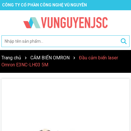
CÔNG TY CỔ PHẦN CÔNG NGHỆ VŨ NGUYÊN
Trang chủ
CẢM BIẾN OMRON
Đầu cảm biến laser
Omron E3NC-LH03 5M