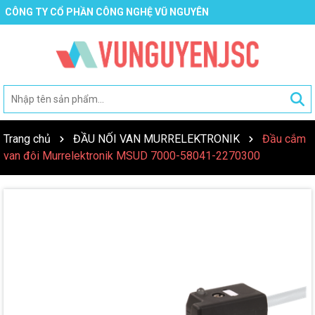
CÔNG TY CỔ PHẦN CÔNG NGHỆ VŨ NGUYÊN
Trang chủ
ĐẦU NỐI VAN MURRELEKTRONIK
Đầu cắm
van đôi Murrelektronik MSUD 7000-58041-2270300