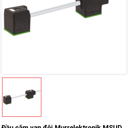
Mã giảm giá:
Ngày hết hạn:
Điều kiện:
Đầu cắm van đôi Murrelektronik MSUD