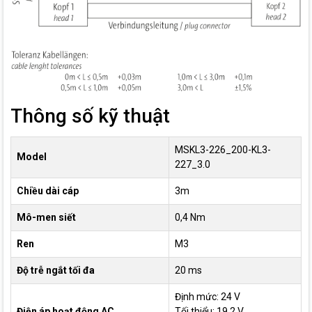
Thông số kỹ thuật
MSKL3-226_200-KL3-
Model
227_3.0
Chiều dài cáp
3m
Mô-men siết
0,4 Nm
Ren
M3
Độ trễ ngắt tối đa
20 ms
Định mức: 24 V
Điện áp hoạt động AC
Tối thiểu: 19,2 V