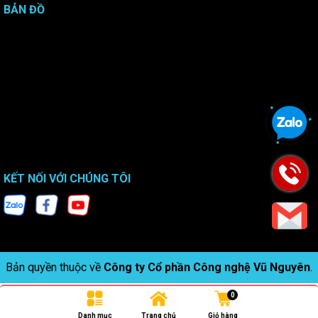
BẢN ĐỒ
KẾT NỐI VỚI CHÚNG TÔI
Bản quyền thuộc về
Công ty Cổ phần Công nghệ Vũ Nguyên
.
0
Danh mục
Trang chủ
Giỏ hàng