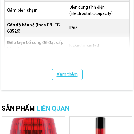
Điện dung tĩnh điện
Cảm biến chạm
(Electrostatic capacity)
Cấp độ bảo vệ (theo EN IEC
IP65
60529)
Điều kiện bổ sung để đạt cấp
locked, inserted
bảo vệ
Vật liệu vỏ
PC - Polycarbonate
Kích thước (HxWxD)
108.7 x 56 x 56 mm
Xem thêm
Nhiệt độ hoạt động
từ -25 °C đến +60 °C
Nhiệt độ lưu trữ
từ -40 °C đến +75 °C
SẢN PHẨM
LIÊN QUAN