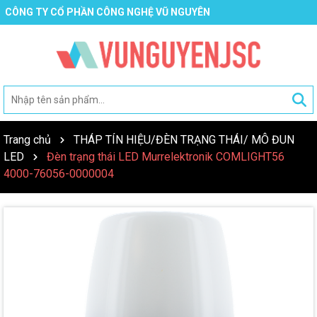
CÔNG TY CỔ PHẦN CÔNG NGHỆ VŨ NGUYÊN
Trang chủ
THÁP TÍN HIỆU/ĐÈN TRẠNG THÁI/ MÔ ĐUN
LED
Đèn trạng thái LED Murrelektronik COMLIGHT56
4000-76056-0000004