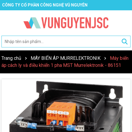
CÔNG TY CỔ PHẦN CÔNG NGHỆ VŨ NGUYÊN
Trang chủ
MÁY BIẾN ÁP MURRELEKTRONIK
Máy biến
áp cách ly và điều khiển 1 pha MST Murrelektronik - 86151