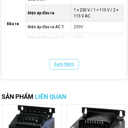
1 × 230 V / 1 × 115 V / 2 ×
Điện áp đầu ra
115 V AC
Đầu ra
Điện áp đầu ra AC 1
230V
Điện áp đầu ra AC 2
115V
Công suất định mức
1.000
AC tối đa
Xem thêm
Điện áp thử nghiệm cách điện
4 kV
đầu vào - đầu ra
Kích thước (HxWxD)
128 x 174 x 160 mm
Phương pháp lắp đặt phù hợp
Schlüssellochaufhängung
SẢN PHẨM
LIÊN QUAN
Nhiệt độ làm việc
-20 °C đến 40 °C
Nhiệt độ bảo quản
-40 °C đến 80 °C
EN 61558-1, EN 61558-2-