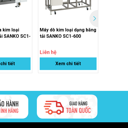
 kim loại
Máy dò kim loại dạng băng
Máy dò ki
ải SANKO SC1-
tải SANKO SC1-600
SANKO
Liên hệ
Liên hệ
hi tiết
Xem chi tiết
Xem