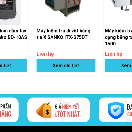
loại cầm tay
Máy kiểm tra di vật bằng
Máy kiểm tra
anko BD-10AS
tia X SANKO ITX-S75DT
dạng băng t
1500
Liên hệ
Liên hệ
i tiết
Xem chi tiết
Xem c