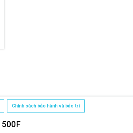
Mã giảm giá:
Ngày hết hạn:
Điều kiện:
Chính sách bảo hành và bảo trì
1500F