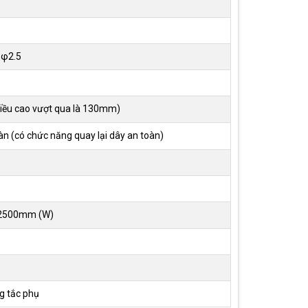
 φ2.5
hiều cao vượt qua là 130mm)
àn (có chức năng quay lại dây an toàn)
 2500mm (W)
ng tắc phụ