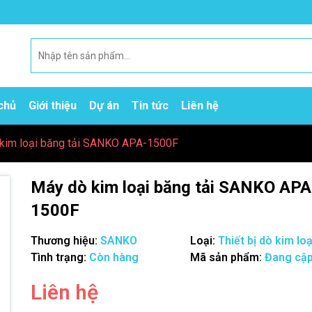
chủ
Giới thiệu
Dự án
Tin tức
Liên hệ
kim loại băng tải SANKO APA-1500F
Máy dò kim loại băng tải SANKO APA
1500F
Thương hiệu:
SANKO
Loại:
Thiết bị dò kim loạ
Tình trạng:
Còn hàng
Mã sản phẩm:
Đang cập
Liên hệ