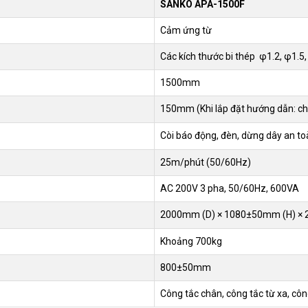
SANKO APA-1500F
Cảm ứng từ
Các kích thước bi thép φ1.2, φ1.5,
1500mm
150mm (Khi lắp đặt hướng dẫn: c
Còi báo động, đèn, dừng dây an to
25m/phút (50/60Hz)
AC 200V 3 pha, 50/60Hz, 600VA
2000mm (D) × 1080±50mm (H) ×
Khoảng 700kg
800±50mm
Công tắc chân, công tắc từ xa, cô