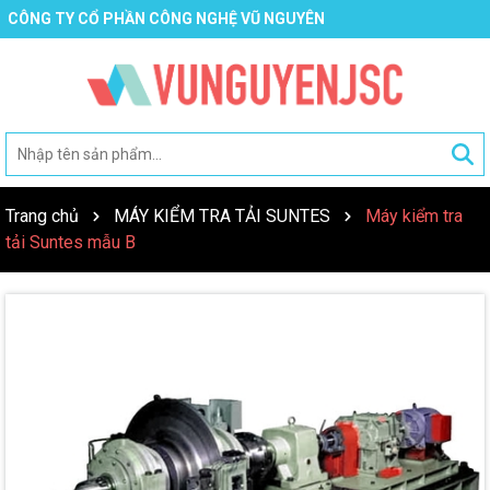
CÔNG TY CỔ PHẦN CÔNG NGHỆ VŨ NGUYÊN
Trang chủ
MÁY KIỂM TRA TẢI SUNTES
Máy kiểm tra
tải Suntes mẫu B