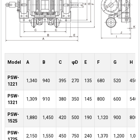
Model
A
B
C
φD
E
F
G
H
PSW-
1,340
940
395
270
135
680
520
450
1221
PSW-
1,309
910
380
350
145
800
600
540
1321
PSW-
1,880
1,450
420
500
190
1,120
900
800
1525
PSW-
2,150
1,550
450
750
240
1,370
1,200
1,07
1725