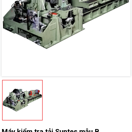
Mã giảm giá:
Ngày hết hạn:
Điều kiện:
Máy kiểm tra tải Suntes mẫu B