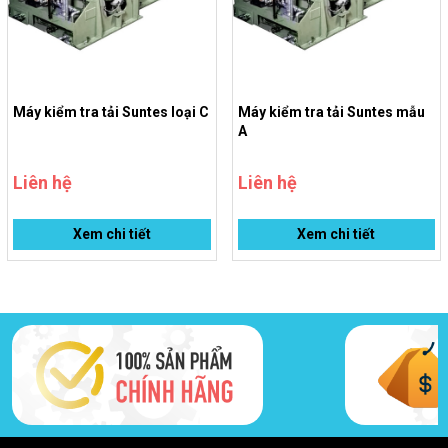
Công ty còn cung cấp thêm loại điều khiển servo thủy lực (hydraulic
servo control).
Thiết kế và tính năng điều khiển
Máy kiểm tra tải Suntes loại C
Máy kiểm tra tải Suntes mẫu
Có tủ điều khiển tiêu chuẩn cho máy thử tải.
A
Tùy chọn sử dụng bộ điều khiển tải trọng để bù và ổn định tải
Liên hệ
Liên hệ
mô men.
Có thể thiết kế tủ đo lường và điều khiển riêng theo yêu cầu
Xem chi tiết
Xem chi tiết
khách hàng.
Lưu ý khi sử dụng
CAD và tài liệu hướng dẫn chỉ dành cho việc thiết kế sử dụng
sản phẩm của công ty.
Quyền sở hữu bản quyền thuộc về công ty.
Thông tin có thể thay đổi mà không cần báo trước do cải tiến
sản phẩm.