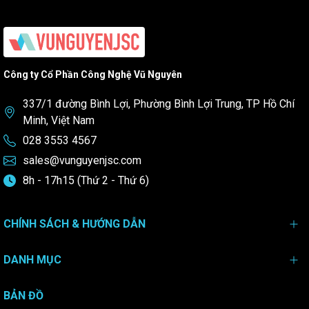
Sản phẩm này nhằm mục đích phục vụ các thử nghiệm cơ khí, kiểm
tra độ bền, hiệu suất và các đặc tính vận hành của thiết bị máy móc
công nghiệp có yêu cầu tải nặng và mô men lớn, đặc biệt trong các
ngành nông nghiệp, xây dựng và cơ khí chính xác
Công ty Cổ Phần Công Nghệ Vũ Nguyên
337/1 đường Bình Lợi, Phường Bình Lợi Trung, TP Hồ Chí
Minh, Việt Nam
028 3553 4567
sales@vunguyenjsc.com
8h - 17h15 (Thứ 2 - Thứ 6)
CHÍNH SÁCH & HƯỚNG DẪN
DANH MỤC
BẢN ĐỒ