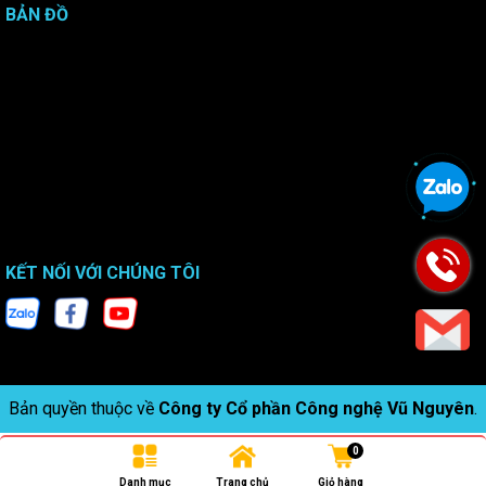
BẢN ĐỒ
KẾT NỐI VỚI CHÚNG TÔI
Bản quyền thuộc về
Công ty Cổ phần Công nghệ Vũ Nguyên
.
0
Danh mục
Trang chủ
Giỏ hàng