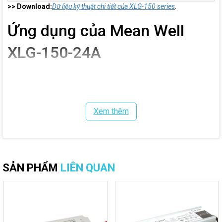
>> Download:
Dữ liệu kỹ thuật chi tiết của XLG-150 series
.
Ứng dụng của Mean Well
XLG-150-24A
Nguồn LED
XLG-150-24A
được ứng dụng trong nhiều lĩnh vực như:
Hệ thống chiếu sáng LED ngoài trời.
Đèn đường LED.
Xem thêm
Đèn nhà xưởng.
Đèn pha LED.
Đèn sân vận động.
Chiếu sáng kiến trúc.
Chiếu sáng công nghiệp.
Hệ thống LED chống nước.
SẢN PHẨM
LIÊN QUAN
Địa chỉ phân phối nguồn led
Meanwell chính hãng