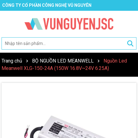
CÔNG TY CỔ PHẦN CÔNG NGHỆ VŨ NGUYÊN
Trang chủ
BỘ NGUỒN LED MEANWELL
Nguồn Led
Meanwell XLG-150-24A (150W 16.8V~24V 6.25A)