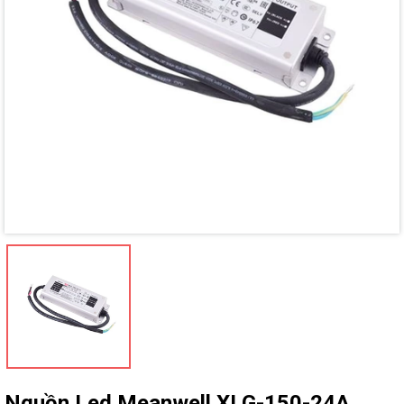
Mã giảm giá:
Ngày hết hạn:
Điều kiện:
Nguồn Led Meanwell XLG-150-24A