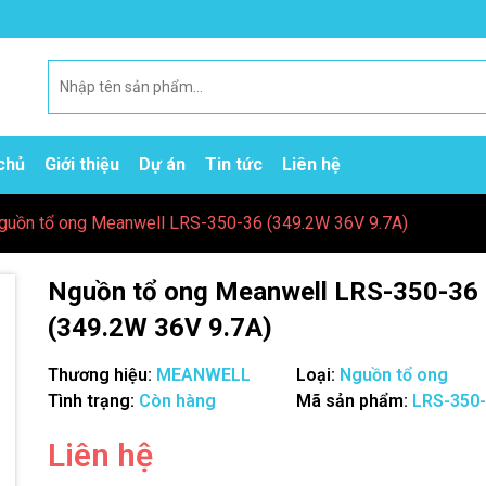
chủ
Giới thiệu
Dự án
Tin tức
Liên hệ
guồn tổ ong Meanwell LRS-350-36 (349.2W 36V 9.7A)
Nguồn tổ ong Meanwell LRS-350-36
(349.2W 36V 9.7A)
Thương hiệu:
MEANWELL
Loại:
Nguồn tổ ong
Tình trạng:
Còn hàng
Mã sản phẩm:
LRS-350
Mã giảm giá:
Liên hệ
Ngày hết hạn: