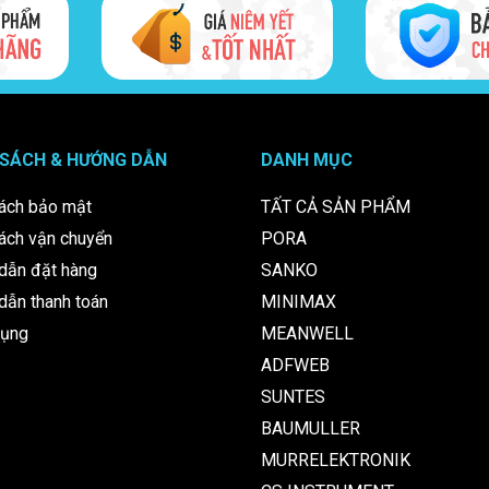
24V
36V
14.6A
9.7A
350W
349
21.6 ~ 28.8V
32.4
 SÁCH & HƯỚNG DẪN
DANH MỤC
88%
88.
ách bảo mật
TẤT CẢ SẢN PHẨM
ách vận chuyển
PORA
dẫn đặt hàng
SANKO
ẫn thanh toán
MINIMAX
ẩn công nghiệp 24V.
 hoặc các thiết bị thông tin liên lạc.
dụng
MEANWELL
t bị nhỏ.
ADFWEB
SUNTES
BAUMULLER
n 3D (giúp động cơ chạy bốc hơn, không bị mất bước ở tốc độ cao).
p cao.
MURRELEKTRONIK
n muốn hạn chế việc sụt áp.