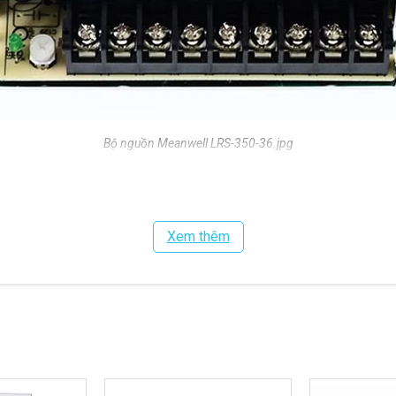
Bộ nguồn Meanwell LRS-350-36.jpg
 Meanwell LRS-350-36
LRS-350-36
Xem thêm
349.20W
36V
9.7A
90 ~ 132VAC / 180 ~ 264VAC