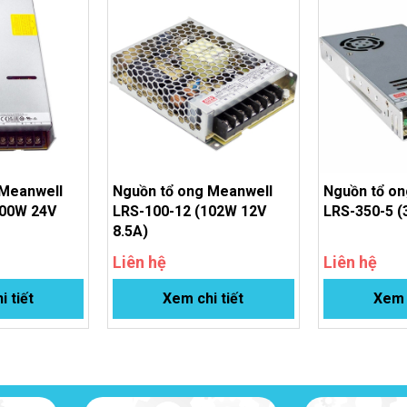
32.4 ~ 39.6V
-25 đến +70℃
Kim loại
CV
AC/DC
215 x 115 x 30 mm
 Meanwell
Nguồn tổ ong Meanwell
Nguồn tổ on
600W 24V
LRS-100-12 (102W 12V
LRS-350-5 (
0.76 kg
8.5A)
Liên hệ
Liên hệ
l LRS-350-36 và LRS-350-24. 
i tiết
Xem chi tiết
Xem c
hổ biến nhất là
LRS-350-24
(24V 14.6A) và LRS-350-36 (36V 9.7A).
g đưa ra quyết định:
LRS-350-24
LRS