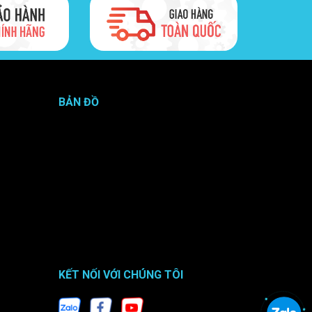
.2W
 ~ 39.6V
BẢN ĐỒ
5%
KẾT NỐI VỚI CHÚNG TÔI