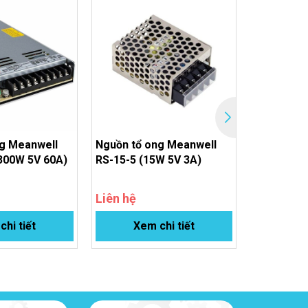
g Meanwell
Nguồn tổ ong Meanwell
Nguồn tổ 
300W 5V 60A)
RS-15-5 (15W 5V 3A)
SE-1500-2
62.5A)
Liên hệ
Liên hệ
Nên chọn 36V hay 24V?
hi tiết
Xem chi tiết
Xem
-350-36