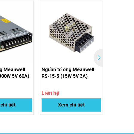
g Meanwell
Nguồn tổ ong Meanwell
Nguồn tổ 
300W 5V 60A)
RS-15-5 (15W 5V 3A)
SE-1500-2
62.5A)
Liên hệ
Liên hệ
hi tiết
Xem chi tiết
Xem