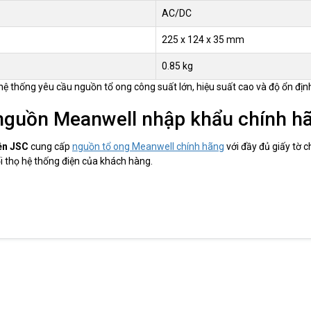
AC/DC
225 x 124 x 35 mm
0.85 kg
 hệ thống yêu cầu nguồn tổ ong công suất lớn, hiệu suất cao và độ ổn định
nguồn Meanwell nhập khẩu chính h
ên JSC
cung cấp
nguồn tổ ong Meanwell chính hãng
với đầy đủ giấy tờ 
uổi thọ hệ thống điện của khách hàng.