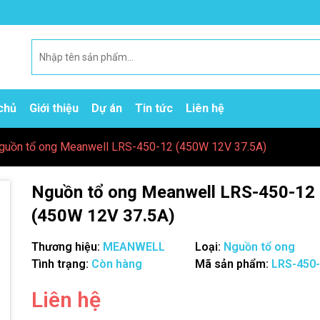
chủ
Giới thiệu
Dự án
Tin tức
Liên hệ
guồn tổ ong Meanwell LRS-450-12 (450W 12V 37.5A)
Nguồn tổ ong Meanwell LRS-450-12
(450W 12V 37.5A)
Thương hiệu:
MEANWELL
Loại:
Nguồn tổ ong
Mã giảm giá:
Tình trạng:
Còn hàng
Mã sản phẩm:
LRS-450
Ngày hết hạn:
Liên hệ
Điều kiện: