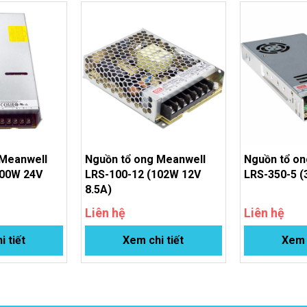
 Meanwell
Nguồn tổ ong Meanwell
Nguồn tổ on
600W 24V
LRS-100-12 (102W 12V
LRS-350-5 (
8.5A)
Liên hệ
Liên hệ
i tiết
Xem chi tiết
Xem c