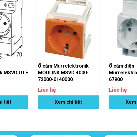
Ổ cắm Murrelektronik
Ổ cắm điện
ik MSVD UTE
MODLINK MSVD 4000-
Murrelektr
72000-0140000
67900
Liên hệ
Liên hệ
i tiết
Xem chi tiết
Xem c