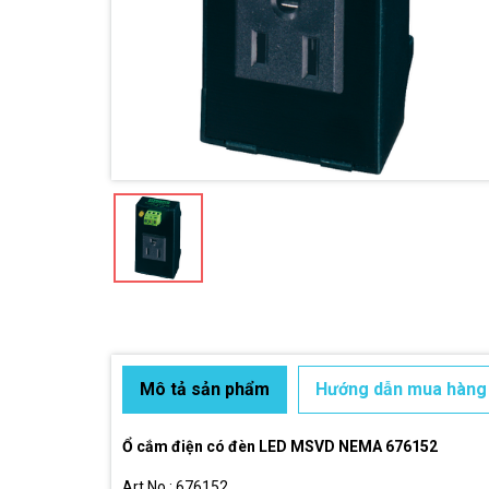
Mô tả sản phẩm
Hướng dẫn mua hàng
Ổ cắm điện có đèn LED MSVD NEMA 676152
Art.No.: 676152