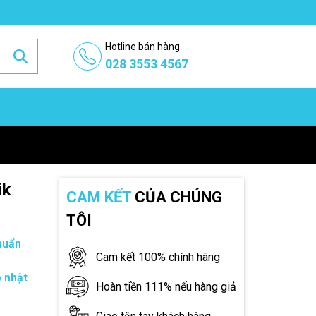
Hotline bán hàng
028 3553 4567
ik
CAM KẾT
CỦA CHÚNG
TÔI
huẩn
Cam kết 100% chính hãng
 nhật
Hoàn tiền 111% nếu hàng giả