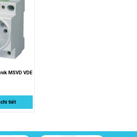
onik MSVD VDE
hi tiết