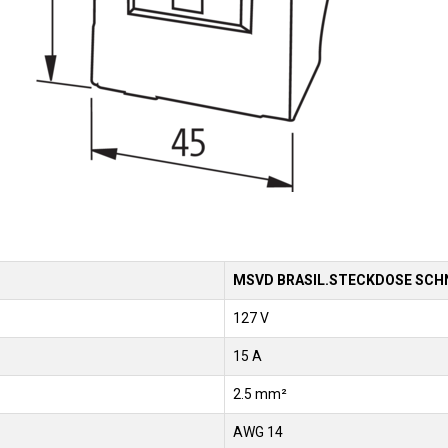
MSVD BRASIL.STECKDOSE SCH
127 V
15 A
2.5 mm²
AWG 14