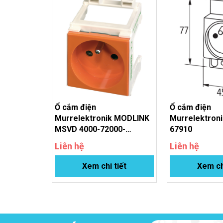
Ổ cắm điện
Ổ cắm điện
Murrelektronik MODLINK
Murrelektron
MSVD 4000-72000-
67910
0150000
Liên hệ
Liên hệ
Xem chi tiết
Xem ch