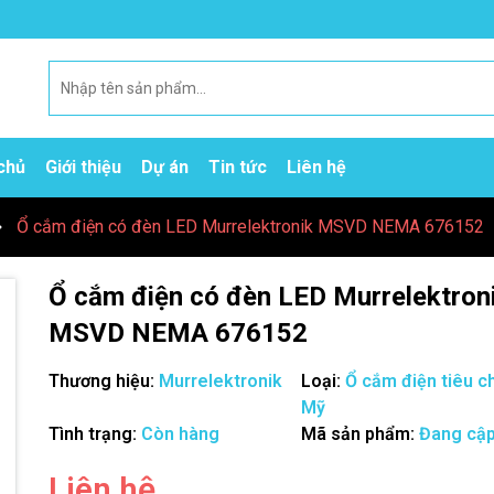
chủ
Giới thiệu
Dự án
Tin tức
Liên hệ
Ổ cắm điện có đèn LED Murrelektronik MSVD NEMA 676152
Ổ cắm điện có đèn LED Murrelektron
MSVD NEMA 676152
Thương hiệu:
Murrelektronik
Loại:
Ổ cắm điện tiêu c
Mỹ
Tình trạng:
Còn hàng
Mã sản phẩm:
Đang cập
Mã giảm giá:
Liên hệ
Ngày hết hạn: