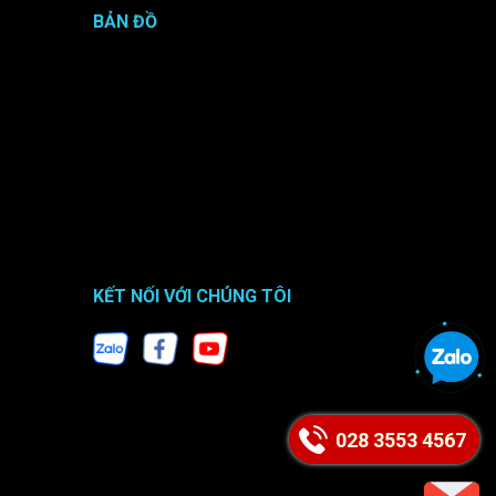
BẢN ĐỒ
KẾT NỐI VỚI CHÚNG TÔI
028 3553 4567