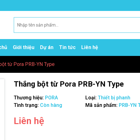
chủ
Giới thiệu
Dự án
Tin tức
Liên hệ
bột từ Pora PRB-YN Type
Thắng bột từ Pora PRB-YN Type
Thương hiệu:
PORA
Loại:
Thiết bị phanh
Tình trạng:
Còn hàng
Mã sản phẩm:
PRB-YN 
Liên hệ
Mã giảm giá: