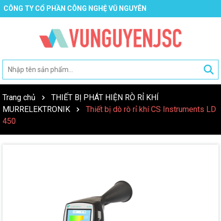
CÔNG TY CỔ PHẦN CÔNG NGHỆ VŨ NGUYÊN
Trang chủ
THIẾT BỊ PHÁT HIỆN RÒ RỈ KHÍ
MURRELEKTRONIK
Thiết bị dò rò rỉ khí CS Instruments LD
450