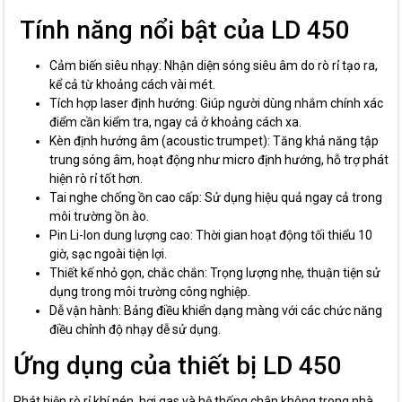
Tính năng nổi bật của LD 450
Cảm biến siêu nhạy: Nhận diện sóng siêu âm do rò rỉ tạo ra,
kể cả từ khoảng cách vài mét.
Tích hợp laser định hướng: Giúp người dùng nhắm chính xác
điểm cần kiểm tra, ngay cả ở khoảng cách xa.
Kèn định hướng âm (acoustic trumpet): Tăng khả năng tập
trung sóng âm, hoạt động như micro định hướng, hỗ trợ phát
hiện rò rỉ tốt hơn.
Tai nghe chống ồn cao cấp: Sử dụng hiệu quả ngay cả trong
môi trường ồn ào.
Pin Li-Ion dung lượng cao: Thời gian hoạt động tối thiểu 10
giờ, sạc ngoài tiện lợi.
Thiết kế nhỏ gọn, chắc chắn: Trọng lượng nhẹ, thuận tiện sử
dụng trong môi trường công nghiệp.
Dễ vận hành: Bảng điều khiển dạng màng với các chức năng
điều chỉnh độ nhạy dễ sử dụng.
Ứng dụng của thiết bị LD 450
Phát hiện rò rỉ khí nén, hơi gas và hệ thống chân không trong nhà