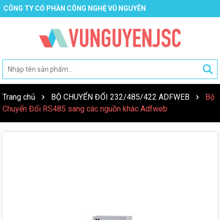
CÔNG TY CỔ PHẦN CÔNG NGHỆ VŨ NGUYÊN
Trang chủ
BỘ CHUYỂN ĐỔI 232/485/422 ADFWEB
Bộ
Chuyển Đổi RS485 sang các nguồn khác Adfweb