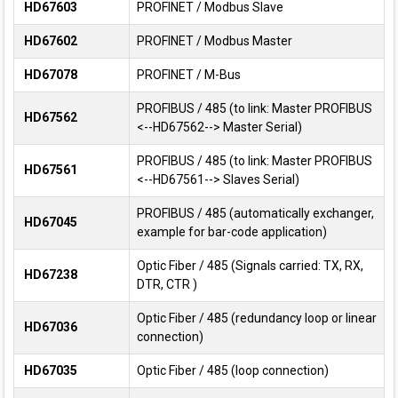
HD67603
PROFINET / Modbus Slave
HD67602
PROFINET / Modbus Master
HD67078
PROFINET / M-Bus
PROFIBUS / 485 (to link: Master PROFIBUS
HD67562
<--HD67562--> Master Serial)
PROFIBUS / 485 (to link: Master PROFIBUS
HD67561
<--HD67561--> Slaves Serial)
PROFIBUS / 485 (automatically exchanger,
HD67045
example for bar-code application)
Optic Fiber / 485 (Signals carried: TX, RX,
HD67238
DTR, CTR )
Optic Fiber / 485 (redundancy loop or linear
HD67036
connection)
HD67035
Optic Fiber / 485 (loop connection)