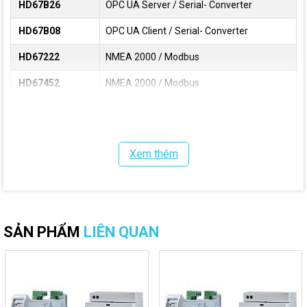
HD67B26
OPC UA Server / Serial- Converter
HD67B08
OPC UA Client / Serial- Converter
HD67222
NMEA 2000 / Modbus
HD67452
NMEA 2000 / Modbus
Modbus TCP / Modbus (to link: Masters
HD67507
Modbus on Ethernet <--HD67507--> Slaves
Modbus on 485)
Xem thêm
Modbus TCP / Modbus (to link: Master
HD67510
Modbus on 485 <--HD67510--> Slaves
Modbus on Ethernet)
HD67522
Modbur TCP / Modbus ASCII
SẢN PHẨM
LIÊN QUAN
HD67082
M-Bus Wireless / Modbus
HD67018
M-Bus Slave/ Serial
HD67029
M-Bus / Modbus