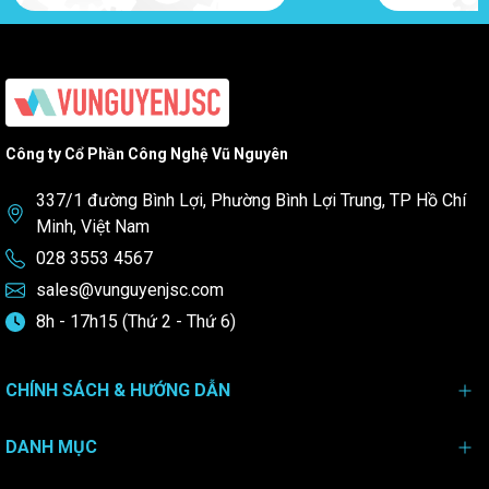
HD67590
EtherNet/IP / Serial - Converter
HD67648
Ethernet / Serial
HD67E00
EtherCAT slave/ 232 / 485
Công ty Cổ Phần Công Nghệ Vũ Nguyên
HD67E50
EtherCAT master/ 232 / 485
337/1 đường Bình Lợi, Phường Bình Lợi Trung, TP Hồ Chí
HD67C50
EnOcean / Serial - Converter
Minh, Việt Nam
HD67046
DMX / Serial - Converter
028 3553 4567
DeviceNet / Modbus (to link: Master
sales@vunguyenjsc.com
HD67141
Modbus <--HD67141--> Slaves DeviceNet )
8h - 17h15 (Thứ 2 - Thứ 6)
DeviceNet / Modbus (to link: Master
HD67138
DeviceNet <--HD67138--> Master Modbus)
CHÍNH SÁCH & HƯỚNG DẪN
DeviceNet / Modbus (to link: DeviceNet
HD67151
Master <--HD67151--> Slaves Modbus)
DANH MỤC
HD67054
Concentrator M-Bus / Rs232