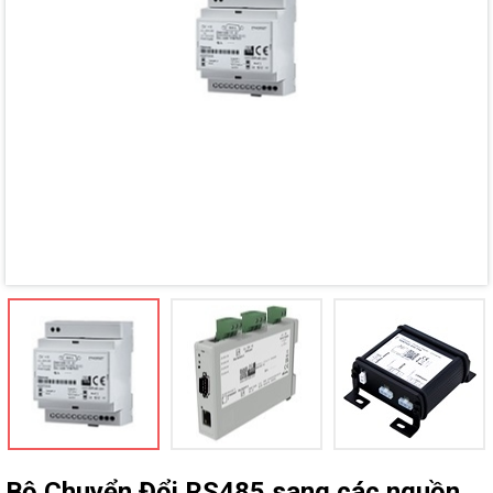
Mã giảm giá:
Ngày hết hạn:
Điều kiện:
Bộ Chuyển Đổi RS485 sang các nguồn