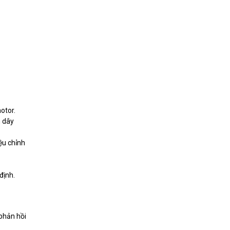
otor.
n dây
iệu chỉnh
định.
 phản hồi