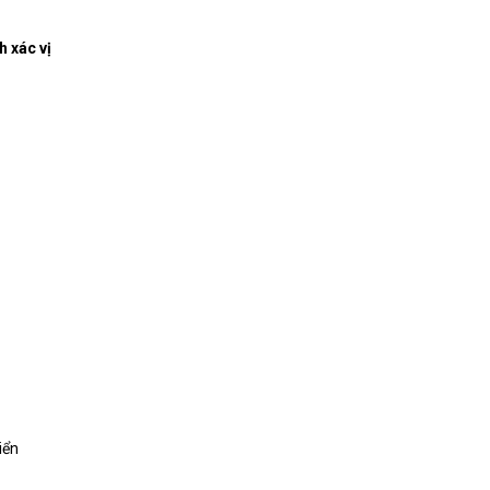
h xác vị
iển