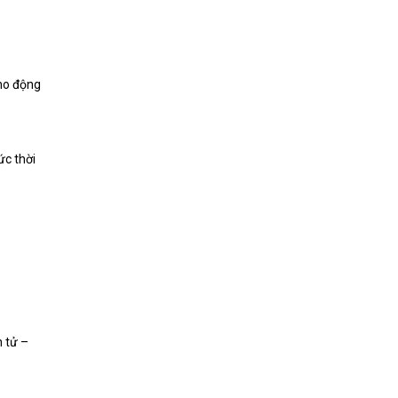
cho động
ức thời
n tử –