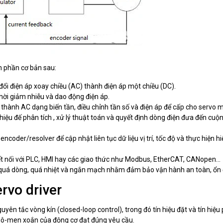
 phần cơ bản sau:
đổi điện áp xoay chiều (AC) thành điện áp một chiều (DC).
thời giảm nhiễu và dao động điện áp.
C thành AC dạng biến tần, điều chỉnh tần số và điện áp để cấp cho servo m
 hiệu đế phân tích , xử lý thuật toán và quyết định dòng điện đưa đến cuộ
i encoder/resolver để cập nhật liên tục dữ liệu vị trí, tốc độ và thực hiện h
kết nối với PLC, HMI hay các giao thức như Modbus, EtherCAT, CANopen...
 quá dòng, quá nhiệt và ngắn mạch nhằm đảm bảo vận hành an toàn, ổn 
rvo driver
uyên tắc vòng kín (closed-loop control), trong đó tín hiệu đặt và tín hiệu
à mô-men xoắn của động cơ đạt đúng yêu cầu.