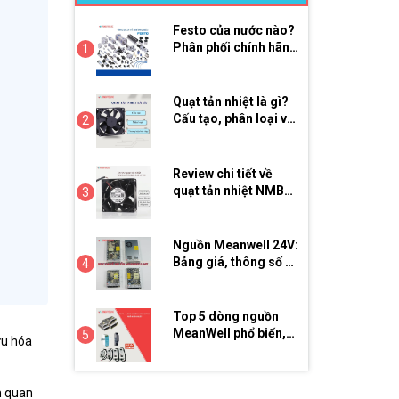
Festo của nước nào?
Phân phối chính hãng
1
tại Việt Nam
Quạt tản nhiệt là gì?
Cấu tạo, phân loại và
2
top 3 thương hiệu bán
chạy
Review chi tiết về
quạt tản nhiệt NMB
3
09238DE-24P-CUE
Nguồn Meanwell 24V:
Bảng giá, thông số &
4
cách chọn Series phù
hợp
Top 5 dòng nguồn
MeanWell phổ biến,
5
ưu hóa
giá rẻ trên thị trường
ầm quan