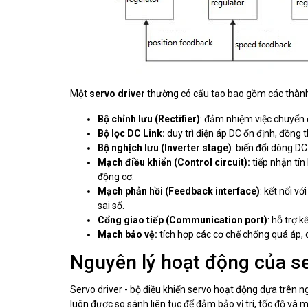
Một
servo driver
thường có cấu tạo bao gồm các thành
Bộ chỉnh lưu (Rectifier)
: đảm nhiệm việc chuyển 
Bộ lọc DC Link:
duy trì điện áp DC ổn định, đồng 
Bộ nghịch lưu (Inverter stage)
: biến đổi dòng D
Mạch điều khiển (Control circuit):
tiếp nhận tín
động cơ.
Mạch phản hồi (Feedback interface)
: kết nối vớ
sai số.
Cổng giao tiếp (Communication port)
: hỗ trợ 
Mạch bảo vệ:
tích hợp các cơ chế chống quá áp,
Nguyên lý hoạt động của se
Servo driver - bộ điều khiển servo hoạt động dựa trên ng
luôn được so sánh liên tục để đảm bảo vị trí, tốc độ v