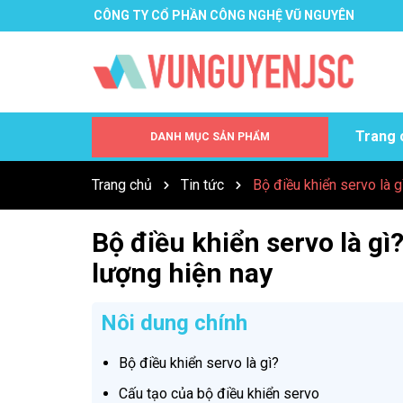
CÔNG TY CỔ PHẦN CÔNG NGHỆ VŨ NGUYÊN
Trang 
DANH MỤC SẢN PHẨM
QUẠT TẢN NHIỆT INVERTER
TOWA SEIDEN
ZANDER AACHEN
CS INSTRUMENT
TẤT CẢ SẢN PHẨM
Trang chủ
Tin tức
Bộ điều khiển servo là g
Bộ điều khiển servo là gì
lượng hiện nay
Nôi dung chính
Bộ điều khiển servo là gì?
Cấu tạo của bộ điều khiển servo