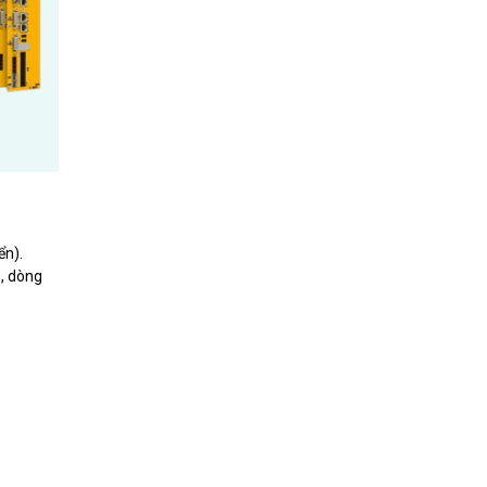
ển).
p, dòng