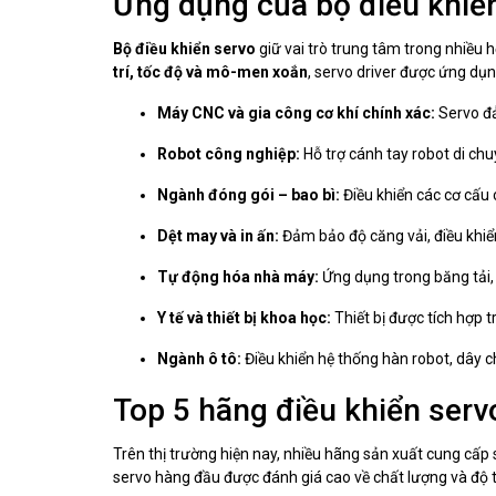
Ứng dụng của bộ điều khiển
Bộ điều khiển servo
giữ vai trò trung tâm trong nhiều 
trí, tốc độ và mô-men xoắn
, servo driver được ứng dụn
Máy CNC và gia công cơ khí chính xác:
Servo đả
Robot công nghiệp:
Hỗ trợ cánh tay robot di chuy
Ngành đóng gói – bao bì:
Điều khiển các cơ cấu 
Dệt may và in ấn:
Đảm bảo độ căng vải, điều khiể
Tự động hóa nhà máy:
Ứng dụng trong băng tải, 
Y tế và thiết bị khoa học:
Thiết bị được tích hợp t
Ngành ô tô:
Điều khiển hệ thống hàn robot, dây ch
Top 5 hãng điều khiển serv
Trên thị trường hiện nay, nhiều hãng sản xuất cung cấp 
servo hàng đầu được đánh giá cao về chất lượng và độ t