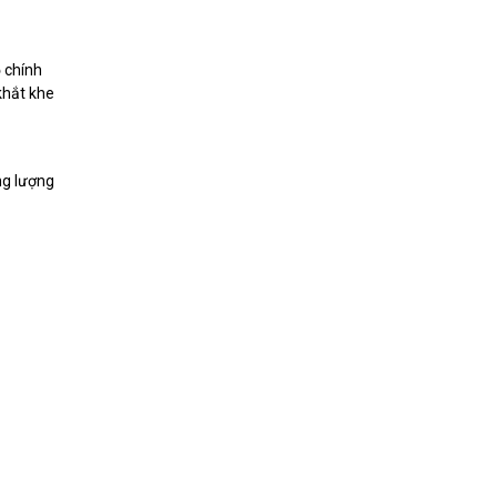
ộ chính
khắt khe
ng lượng