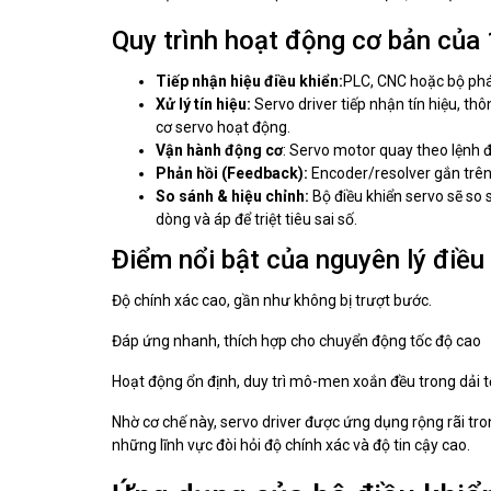
Quy trình hoạt động cơ bản của 
Tiếp nhận hiệu điều khiển:
PLC, CNC hoặc bộ phát 
Xử lý tín hiệu:
Servo driver tiếp nhận tín hiệu, th
cơ servo hoạt động.
Vận hành động cơ
: Servo motor quay theo lệnh đ
Phản hồi (Feedback):
Encoder/resolver gắn trên tr
So sánh & hiệu chỉnh:
Bộ điều khiển servo sẽ so sá
dòng và áp để triệt tiêu sai số.
Điểm nổi bật của nguyên lý điều
Độ chính xác cao, gần như không bị trượt bước.
Đáp ứng nhanh, thích hợp cho chuyển động tốc độ cao
Hoạt động ổn định, duy trì mô-men xoắn đều trong dải t
Nhờ cơ chế này, servo driver được ứng dụng rộng rãi tr
những lĩnh vực đòi hỏi độ chính xác và độ tin cậy cao.