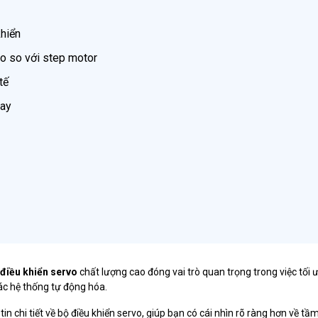
khiển
vo so với step motor
tế
nay
 điều khiển servo
chất lượng cao đóng vai trò quan trọng trong việc tối 
các hệ thống tự động hóa.
n chi tiết về bộ điều khiển servo, giúp bạn có cái nhìn rõ ràng hơn về t