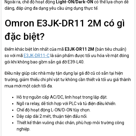
Ngoài ra, chế độ hoạt động
Light-ON/Dark-ON
có thể lựa chọn dễ
dàng, đáp ứng đa dạng yêu cầu ứng dụng thực tế.
Omron E3JK-DR11 2M có gì
đặc biệt?
Điểm khác biệt lớn nhất của mã
E3JK-DR11 2M
(bản tiêu chuẩn)
so với mã
E3JK-DR11-C
là sản phẩm được tối ưu hóa về mặt đóng
gói khi không bao gồm sẵn gá đỡ E39-L40.
Điều này giúp các nhà máy tận dụng lại gá đỡ cũ có sẵn tại hiện
trường, giảm thiểu chi phí vật tư không cần thiết và tối ưu giá thành
mua mới một cách tối đa.
Hỗ trợ nguồn cấp AC/DC, linh hoạt trong lắp đặt.
Ngõ ra relay, dễ tích hợp với PLC và tủ điện điều khiển.
Chế độ hoạt động L-ON/D-ON tùy chọn.
Dây cáp dài 2 mét, thuận tiện đấu nối.
Thiết kế thân vuông chắc chắn, phù hợp môi trường công
nghiệp.