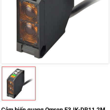
Mã giảm giá:
Ngày hết hạn:
Điều kiện:
Cảm biến quang Omron E3JK-DR11 2M