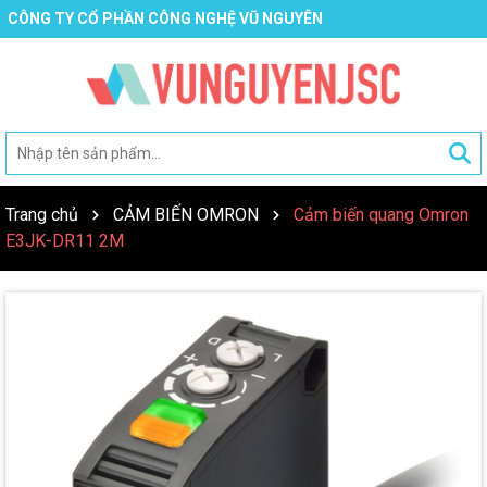
CÔNG TY CỔ PHẦN CÔNG NGHỆ VŨ NGUYÊN
Trang chủ
CẢM BIẾN OMRON
Cảm biến quang Omron
E3JK-DR11 2M