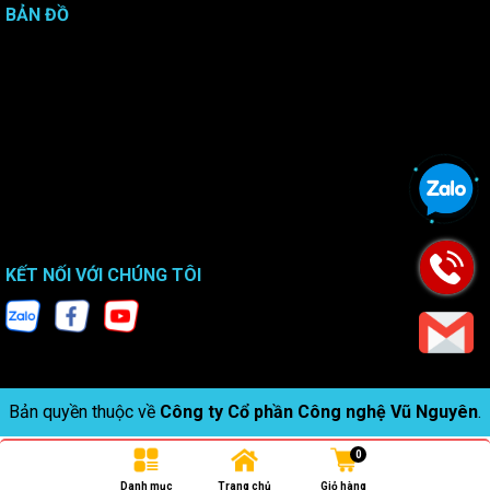
BẢN ĐỒ
Email: sales@vunguyenjsc.com
KẾT NỐI VỚI CHÚNG TÔI
Bản quyền thuộc về
Công ty Cổ phần Công nghệ Vũ Nguyên
.
0
Danh mục
Trang chủ
Giỏ hàng