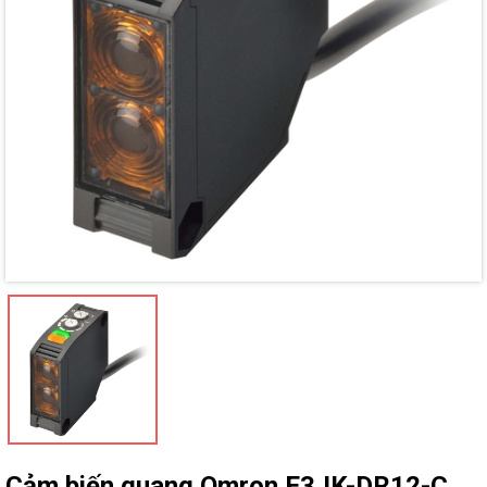
Mã giảm giá:
Ngày hết hạn:
Điều kiện:
Cảm biến quang Omron E3JK-DR12-C