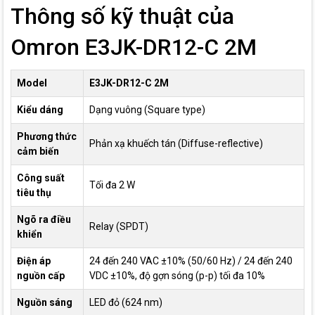
Thông số kỹ thuật của
Omron E3JK-DR12-C 2M
Model
E3JK-DR12-C 2M
Kiểu dáng
Dạng vuông (Square type)
Phương thức
Phản xạ khuếch tán (Diffuse-reflective)
cảm biến
Công suất
Tối đa 2 W
tiêu thụ
Ngõ ra điều
Relay (SPDT)
khiển
Điện áp
24 đến 240 VAC ±10% (50/60 Hz) / 24 đến 240
nguồn cấp
VDC ±10%, độ gợn sóng (p-p) tối đa 10%
Nguồn sáng
LED đỏ (624 nm)