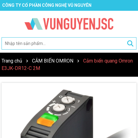
CÔNG TY CỔ PHẦN CÔNG NGHỆ VŨ NGUYÊN
Trang chủ
CẢM BIẾN OMRON
Cảm biến quang Omron
E3JK-DR12-C 2M