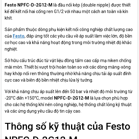
Festo NPFC-D-2G12-M
là đầu nối kép (double nipple) được thiết
kế để kết nối hai cổng ren G1/2 với nhau một cách an toàn và kín
khít.
Sản phẩm thuộc dòng phụ kiện kết nối công nghiệp chất lượng cao
của
Festo
, đáp ứng tốt các yêu cầu về áp suất làm việc lớn, độ bền
cơ học cao và khả năng hoạt động trong môi trường nhiệt độ khắc
nghiệt.
Sở hữu cấu trúc đúc từ vật liệu đồng tấm cao cấp mạ niken chống
mài mòn. Thiết bị vượt trội hoàn toàn so với các dòng măng-xông
hay khớp nối ren thông thường nhờ khả năng chịu tải áp suất đỉnh
cực cao và biên độ bền nhiệt chịu lửa lý tưởng.
Với khả năng chịu áp suất lên đến 50 bar và nhiệt độ môi trường từ
-20°C đến +150°C, model
NPFC-D-2G12-M
là lựa chọn phù hợp
cho các hệ thống khí nén công nghiệp, hệ thống chất lỏng kỹ thuật
và các ứng dụng yêu cầu độ tin cậy cao.
Thông số kỹ thuật của Festo