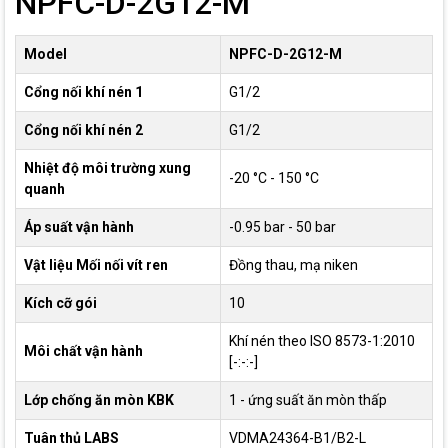
NPFC-D-2G12-M
Model
NPFC-D-2G12-M
Cổng nối khí nén 1
G1/2
Cổng nối khí nén 2
G1/2
Nhiệt độ môi trường xung
-20 °C - 150 °C
quanh
Áp suất vận hành
-0.95 bar - 50 bar
Vật liệu Mối nối vít ren
Đồng thau, mạ niken
Kích cỡ gói
10
Khí nén theo ISO 8573-1:2010
Môi chất vận hành
[-:-:-]
Lớp chống ăn mòn KBK
1 - ứng suất ăn mòn thấp
Tuân thủ LABS
VDMA24364-B1/B2-L