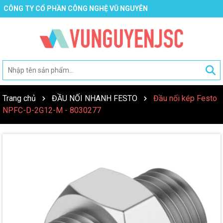
CÔNG TY CỔ PHẦN CÔNG NGHỆ VŨ NGUYÊN
Trang chủ
ĐẦU NỐI NHANH FESTO
Đầu nối kép Festo
NPFC-D-2G12-M - 8030277