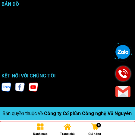
BẢN ĐỒ
KẾT NỐI VỚI CHÚNG TÔI
Bản quyền thuộc về
Công ty Cổ phần Công nghệ Vũ Nguyên
.
0
Danh mục
Trang chủ
Giỏ hàng