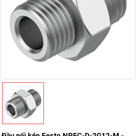
Mã giảm giá:
Ngày hết hạn:
Điều kiện:
Đầu nối kép Festo NPFC-D-2G12-M -