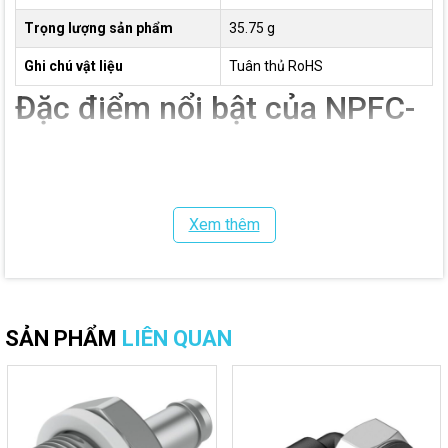
Trọng lượng sản phẩm
35.75 g
Ghi chú vật liệu
Tuân thủ RoHS
Đặc điểm nổi bật của NPFC-
D-2G12-M
Kết nối hai cổng ren G1/2 dễ dàng:
Thiết kế đầu nối thẳng
giúp liên kết nhanh chóng hai thiết bị hoặc hai đường ống có
Xem thêm
cùng kích thước ren G1/2, đảm bảo độ chắc chắn và tính ổn
định trong vận hành.
Chịu áp suất làm việc cao:
Sản phẩm có khả năng hoạt
động trong dải áp suất từ -0.95 bar đến 50 bar, phù hợp với
các hệ thống yêu cầu áp suất lớn hơn nhiều so với các phụ
SẢN PHẨM
LIÊN QUAN
kiện khí nén thông thường.
Làm việc trong môi trường nhiệt độ khắc nghiệt:
Khả năng
chịu nhiệt từ -20°C đến +150°C giúp đầu nối duy trì hiệu suất
ổn định trong nhiều điều kiện công nghiệp khác nhau.
Độ kín khít cao:
Gia công chính xác theo tiêu chuẩn Festo
giúp hạn chế rò rỉ môi chất, góp phần nâng cao hiệu suất vận