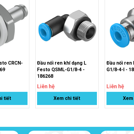
esto CRCN-
Đầu nối ren khí dạng L
Đầu nối ren 
969
Festo QSML-G1/8-4 -
G1/8-4-I - 1
186268
Liên hệ
Liên hệ
i tiết
Xem chi tiết
Xem c