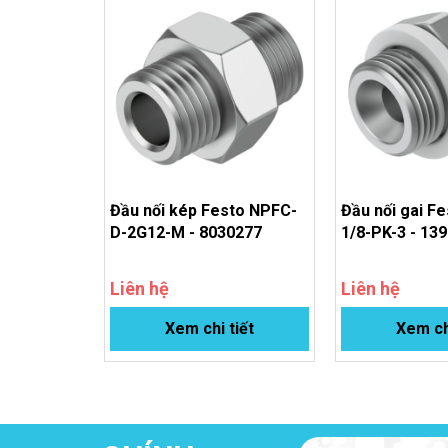
Email: sales@vunguyenjsc.com
Đầu nối kép Festo NPFC-
Đầu nối gai F
D-2G12-M - 8030277
1/8-PK-3 - 13
Liên hệ
Liên hệ
Xem chi tiết
Xem ch