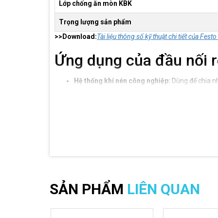
Lớp chống ăn mòn KBK
Trọng lượng sản phẩm
>>Download:
Tài liệu thông số kỹ thuật chi tiết của Fes
Ứng dụng của đầu nối r
Hệ thống khí nén công nghiệp:
Dùng để chia nh
Dây chuyền tự động hóa:
Kết nối các van điện từ
Máy đóng gói và lắp ráp:
Hỗ trợ phân phối khí
Thiết bị cơ khí:
Ứng dụng trong các hệ thống điề
Hệ thống chân không:
Có thể sử dụng trong cá
Địa chỉ mua đầu nối Fe
Nếu Quý khách đang tìm kiếm địa chỉ mua đầu nối Fes
Festo
cho các nhà máy, doanh nghiệp sản xuất và đơn 
SẢN PHẨM
LIÊN QUAN
Liên hệ ngay với Vũ Nguyên để nhận báo giá mới nhất 
Hotline: 028 3553 4567