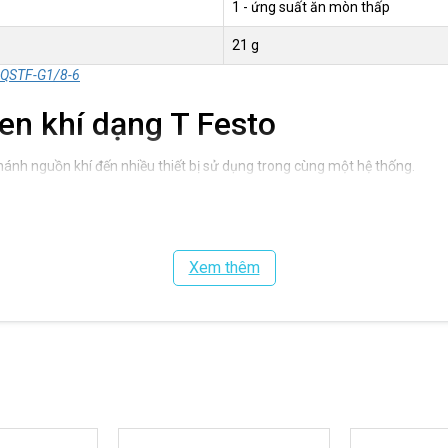
1 - ứng suất ăn mòn thấp
21 g
to QSTF-G1/8-6
en khí dạng T Festo
ánh nguồn khí đến nhiều thiết bị sử dụng trong cùng một hệ thống.
, xi lanh khí nén và bộ điều khiển khí.
 nén cho các cơ cấu chấp hành hoạt động đồng thời.
u khiển bằng khí nén yêu cầu độ tin cậy cao.
c ứng dụng chân không nhờ khả năng làm việc đến -0.95 bar.
Xem thêm
sto QSTF-G1/8-6 giá tốt
to QSTF-G1/8-6 chính hãng với mức giá cạnh tranh. Công ty Vũ Nguyên l
vị chế tạo máy trên toàn quốc.
cho đầu nối Festo QSTF-G1/8-6 cùng các dòng đầu nối, ống khí và phụ ki