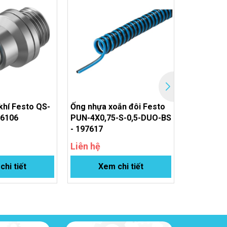
khí Festo QS-
Ống nhựa xoắn đôi Festo
Ống nhựa 
86106
PUN-4X0,75-S-0,5-DUO-BS
PPS-4-7,5
- 197617
Liên hệ
Liên hệ
hi tiết
Xem chi tiết
Xem