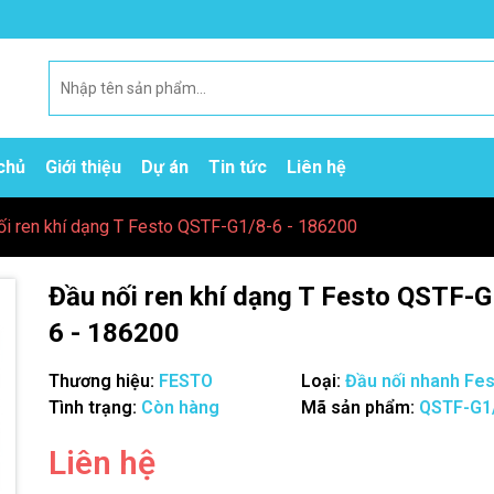
chủ
Giới thiệu
Dự án
Tin tức
Liên hệ
ối ren khí dạng T Festo QSTF-G1/8-6 - 186200
Đầu nối ren khí dạng T Festo QSTF-G
6 - 186200
Thương hiệu:
FESTO
Loại:
Đầu nối nhanh Fe
Tình trạng:
Còn hàng
Mã sản phẩm:
QSTF-G1
Mã giảm giá:
Liên hệ
Ngày hết hạn: