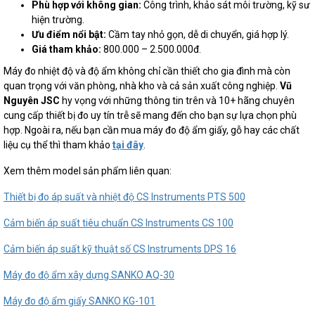
Phù hợp với không gian:
Công trình, khảo sát môi trường, kỹ sư
hiện trường.
Ưu điểm nổi bật:
Cầm tay nhỏ gọn, dễ di chuyển, giá hợp lý.
Giá tham khảo:
800.000 – 2.500.000đ.
Máy đo nhiệt độ và độ ẩm không chỉ cần thiết cho gia đình mà còn
quan trọng với văn phòng, nhà kho và cả sản xuất công nghiệp.
Vũ
Nguyên JSC
hy vọng với những thông tin trên và 10+ hãng chuyên
cung cấp thiết bị đo uy tín trễ sẽ mang đến cho bạn sự lựa chọn phù
hợp. Ngoài ra, nếu bạn cần mua máy đo độ ẩm giấy, gỗ hay các chất
liệu cụ thể thì tham khảo
tại đây
.
Xem thêm model sản phẩm liên quan:
Thiết bị đo áp suất và nhiệt độ CS Instruments PTS 500
Cảm biến áp suất tiêu chuẩn CS Instruments CS 100
Cảm biến áp suất kỹ thuật số CS Instruments DPS 16
Máy đo độ ẩm xây dựng SANKO AQ-30
Máy đo độ ẩm giấy SANKO KG-101