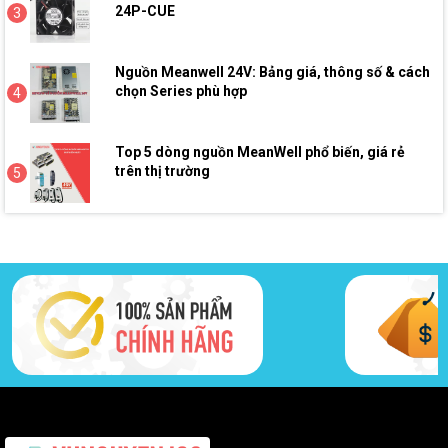
24P-CUE
3
Nguồn Meanwell 24V: Bảng giá, thông số & cách
chọn Series phù hợp
4
Top 5 dòng nguồn MeanWell phổ biến, giá rẻ
trên thị trường
5