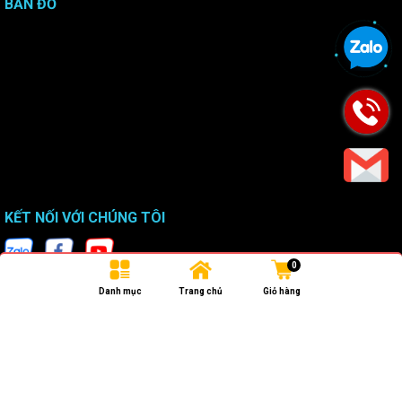
BẢN ĐỒ
KẾT NỐI VỚI CHÚNG TÔI
0
Danh mục
Trang chủ
Giỏ hàng
Bản quyền thuộc về
Công ty Cổ phần Công nghệ Vũ Nguyên
.