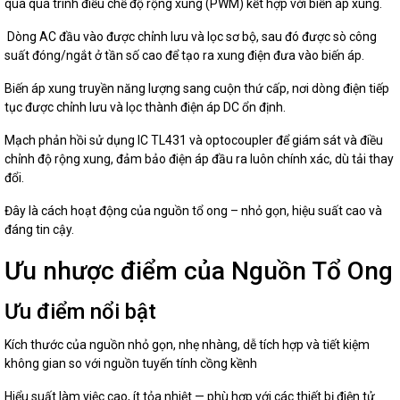
qua quá trình điều chế độ rộng xung (PWM) kết hợp với biến áp xung.
Dòng AC đầu vào được chỉnh lưu và lọc sơ bộ, sau đó được sò công
suất đóng/ngắt ở tần số cao để tạo ra xung điện đưa vào biến áp.
Biến áp xung truyền năng lượng sang cuộn thứ cấp, nơi dòng điện tiếp
tục được chỉnh lưu và lọc thành điện áp DC ổn định.
Mạch phản hồi sử dụng IC TL431 và optocoupler để giám sát và điều
chỉnh độ rộng xung, đảm bảo điện áp đầu ra luôn chính xác, dù tải thay
đổi.
Đây là cách hoạt động của nguồn tổ ong – nhỏ gọn, hiệu suất cao và
đáng tin cậy.
Ưu nhược điểm của Nguồn Tổ Ong
Ưu điểm nổi bật
Kích thước của nguồn nhỏ gọn, nhẹ nhàng, dễ tích hợp và tiết kiệm
không gian so với nguồn tuyến tính cồng kềnh
Hiểu suất làm việc cao, ít tỏa nhiệt — phù hợp với các thiết bị điện tử