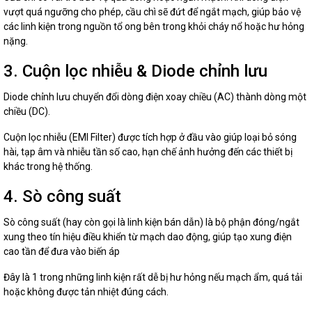
vượt quá ngưỡng cho phép, cầu chì sẽ đứt để ngắt mạch, giúp bảo vệ
các linh kiện trong nguồn tổ ong bên trong khỏi cháy nổ hoặc hư hỏng
nặng.
3. Cuộn lọc nhiễu & Diode chỉnh lưu
Diode chỉnh lưu chuyển đổi dòng điện xoay chiều (AC) thành dòng một
chiều (DC).
Cuộn lọc nhiễu (EMI Filter) được tích hợp ở đầu vào giúp loại bỏ sóng
hài, tạp âm và nhiễu tần số cao, hạn chế ảnh hưởng đến các thiết bị
khác trong hệ thống.
4. Sò công suất
Sò công suất (hay còn gọi là linh kiện bán dẫn) là bộ phận đóng/ngắt
xung theo tín hiệu điều khiển từ mạch dao động, giúp tạo xung điện
cao tần để đưa vào biến áp
Đây là 1 trong những linh kiện rất dễ bị hư hỏng nếu mạch ẩm, quá tải
hoặc không được tản nhiệt đúng cách.