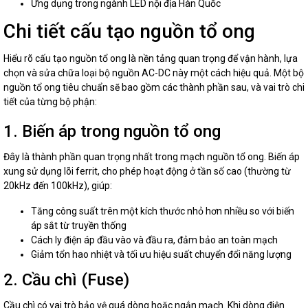
Ứng dụng trong ngành LED nội địa Hàn Quốc
Chi tiết cấu tạo nguồn tổ ong
Hiểu rõ cấu tạo nguồn tổ ong là nền tảng quan trọng để vận hành, lựa
chọn và sửa chữa loại bộ nguồn AC-DC này một cách hiệu quả. Một bộ
nguồn tổ ong tiêu chuẩn sẽ bao gồm các thành phần sau, và vai trò chi
tiết của từng bộ phận:
1. Biến áp trong nguồn tổ ong
Đây là thành phần quan trọng nhất trong mạch nguồn tổ ong. Biến áp
xung sử dụng lõi ferrit, cho phép hoạt động ở tần số cao (thường từ
20kHz đến 100kHz), giúp:
Tăng công suất trên một kích thước nhỏ hơn nhiều so với biến
áp sắt từ truyền thống
Cách ly điện áp đầu vào và đầu ra, đảm bảo an toàn mạch
Giảm tổn hao nhiệt và tối ưu hiệu suất chuyển đổi năng lượng
2. Cầu chì (Fuse)
Cầu chì có vai trò bảo vệ quá dòng hoặc ngắn mạch. Khi dòng điện