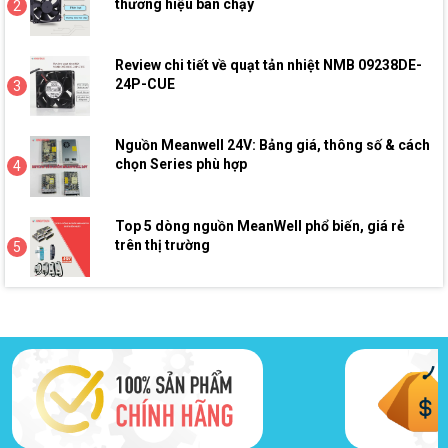
thương hiệu bán chạy
2
Review chi tiết về quạt tản nhiệt NMB 09238DE-
24P-CUE
3
Nguồn Meanwell 24V: Bảng giá, thông số & cách
chọn Series phù hợp
4
Top 5 dòng nguồn MeanWell phổ biến, giá rẻ
trên thị trường
5