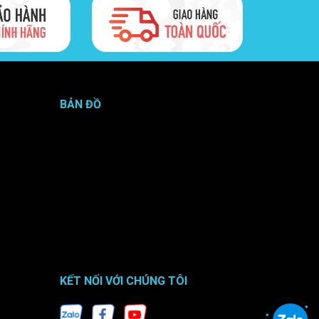
 hãng?
ng trên Vũ Nguyên còn nhập khẩu đa dạng các dòng
BẢN ĐỒ
KẾT NỐI VỚI CHÚNG TÔI