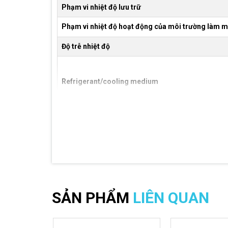
Phạm vi nhiệt độ lưu trữ
Phạm vi nhiệt độ hoạt động của môi trường làm m
Độ trễ nhiệt độ
Refrigerant/cooling medium
Áp suất bơm
Lưu lượng thể tích (môi chất làm mát)
Công suất tiêu thụ (Pel)
SẢN PHẨM
LIÊN QUAN
Dòng điện định mức tối đa
Pre-fuse