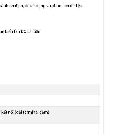
ành ổn định, dễ sử dụng và phân tích dữ liệu.
ệ biến tần DC cải tiến
g kết nối (dải terminal cắm)
ữ