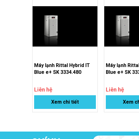
Hệ số hiệu suất năng lượng (EER) 50 Hz Tw18/Tu3
Mạch nước
Water connections
Number of cooling circuits
Bình chứa
Máy lạnh Rittal Hybrid IT
Máy lạnh Ritta
Blue e+ SK 3334.480
Blue e+ SK 33
Khối lượng
Liên hệ
Liên hệ
Mã HS
Xem chi tiết
Xem ch
ETIM 8/9
ECLASS 8.0