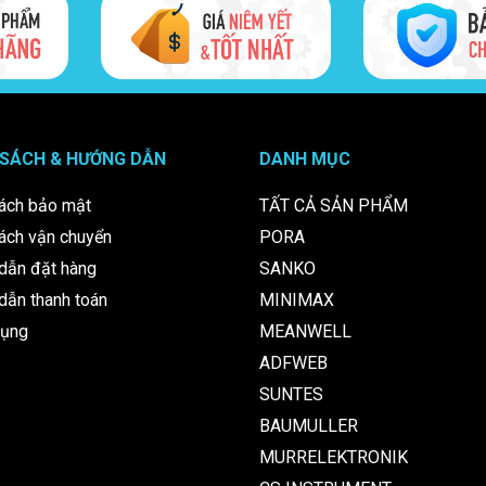
 Rittal Blue e+ SK 3320.200 chính
nh thức dòng
máy Rittal Blue e+ SK 3320.200
tại Việt Nam. Ngoài mã hà
cạnh tranh, cùng dịch vụ tư vấn kỹ thuật và hậu mãi chuyên nghiệp.
 SÁCH & HƯỚNG DẪN
DANH MỤC
ách bảo mật
TẤT CẢ SẢN PHẨM
ách vận chuyển
PORA
dẫn đặt hàng
SANKO
ẫn thanh toán
MINIMAX
dụng
MEANWELL
ADFWEB
SUNTES
BAUMULLER
MURRELEKTRONIK