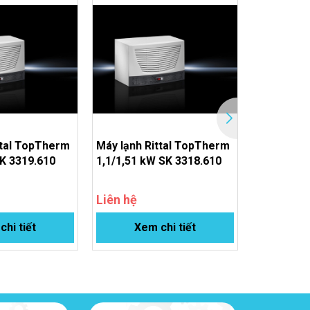
en)
ttal TopTherm
Máy lạnh Rittal TopTherm
Máy lạnh R
SK 3319.610
1,1/1,51 kW SK 3318.610
11.01/12.
3336.405
Liên hệ
Liên hệ
hi tiết
Xem chi tiết
Xem