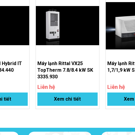
5 DIN EN 14511
2.06
Hệ thống hở kín (hermetically op
¾" internal thread
1
Chất liệu: Nhựa PE
l Hybrid IT
Máy lạnh Rittal VX25
Máy lạnh Ri
Dung tích: 12 lít
34.440
TopTherm 7.8/8.4 kW SK
1,7/1,9 kW 
Tịnh: 84kg
3335.930
Tổng: 100kg
Liên hệ
Liên hệ
84186900
i tiết
Xem chi tiết
Xem c
EC002516
27180713