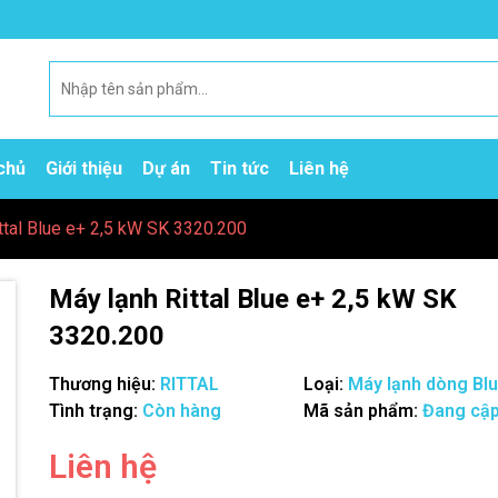
chủ
Giới thiệu
Dự án
Tin tức
Liên hệ
ttal Blue e+ 2,5 kW SK 3320.200
Máy lạnh Rittal Blue e+ 2,5 kW SK
3320.200
Thương hiệu:
RITTAL
Loại:
Máy lạnh dòng Bl
Tình trạng:
Còn hàng
Mã sản phẩm:
Đang cập
Mã giảm giá:
Liên hệ
Ngày hết hạn: