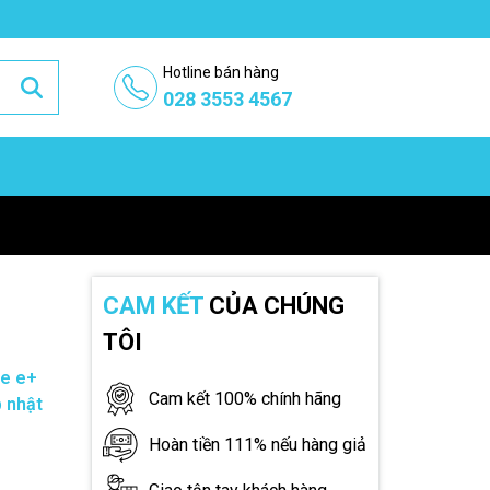
Hotline bán hàng
028 3553 4567
CAM KẾT
CỦA CHÚNG
TÔI
ue e+
Cam kết 100% chính hãng
 nhật
Hoàn tiền 111% nếu hàng giả