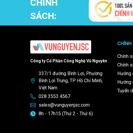
CHÍNH
Đơn vị nhập khẩu máy lạnh
SÁCH:
Vũ Nguyên JSC
là đơn vị nhập khẩu và phân phối chí
máy lạnh tủ điện Rittal
khác.
Chúng tôi cam kết cung cấp sản phẩm chính hãng, giá 
CHÍNH
Hotline: 028 3553 4567
Email: sales@vunguyenjsc.com
Chính s
Công ty Cổ Phần Công Nghệ Vũ Nguyên
Chính s
Liên hệ ngay để được tư vấn và báo giá nhanh chóng!
337/1 đường Bình Lợi, Phường
Hướng 
Bình Lợi Trung, TP Hồ Chí Minh,
Hướng d
Việt Nam
Tuyển 
028 3553 4567
sales@vunguyenjsc.com
8h - 17h15 (Thứ 2 - Thứ 6)