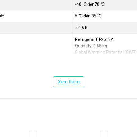
-40 °C đến70 °C
át
5 °C đến 35 °C
± 0,5 K
Refrigerant: R-513A
Quantity: 0.65 kg
Global Warming Potential (GWP)
CO₂ equivalent (CO₂e): 0.41 t
50 Hz: 2,4 bar
Xem thêm
50 Hz: 7 lít/phút
- 50 Hz: 1,35 kW
- 60 Hz: 1,55 kW
- 50 Hz: 2,1 A
- 60 Hz: 2,0 A
Miniature circuit-breaker/fuse: 