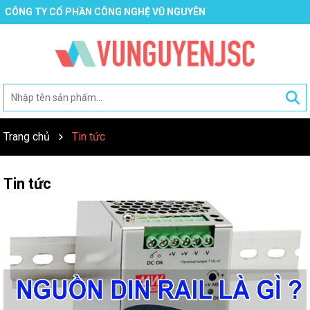
CÔNG TY CỔ PHẦN CÔNG NGHỆ VŨ NGUYÊN
Trang chủ
Tin tức
Tin tức